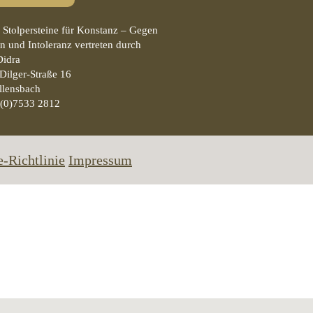
ve Stolpersteine für Konstanz – Gegen
n und Intoleranz vertreten durch
Didra
Dilger-Straße 16
llensbach
 (0)7533 2812
-Richtlinie
Impressum