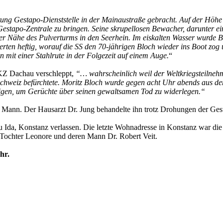
g Gestapo-Dienststelle in der Mainaustraße gebracht. Auf der Höhe des 
Gestapo-Zentrale zu bringen. Seine skrupellosen Bewacher, darunter ei
n der Nähe des Pulverturms in den Seerhein. Im eiskalten Wasser wurde
erten heftig, worauf die SS den 70-jährigen Bloch wieder ins Boot z
 mit einer Stahlrute in der Folgezeit auf einem Auge.
“
 KZ Dachau verschleppt,
“… wahr­scheinlich weil der Weltkriegsteilnehm
hweiz befürchtete. Moritz Bloch wurde gegen acht Uhr abends aus der
zeigen, um Gerüchte über seinen gewaltsamen Tod zu widerlegen.“
 Mann. Der Hausarzt Dr. Jung behandelte ihn trotz Drohungen der Ges
Ida, Konstanz verlassen. Die letzte Wohnadresse in Konstanz war die 
r Tochter Leonore und deren Mann Dr. Robert Veit.
hr.