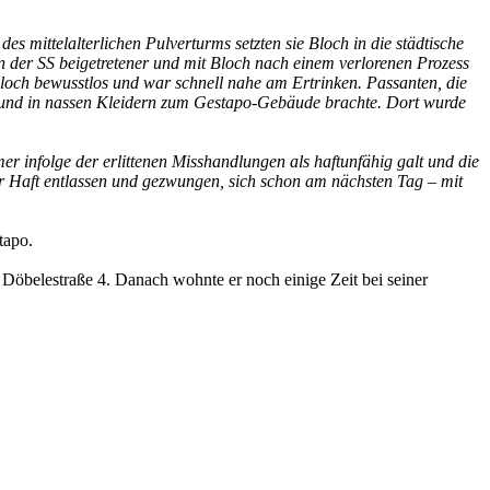
mittel­alterlichen Pulverturms setzten sie Bloch in die städtische
n der SS beigetretener und mit Bloch nach einem verlorenen Prozess
 Bloch bewusstlos und war schnell nahe am Ertrinken. Passanten, die
og und in nassen Kleidern zum Gestapo-Gebäude brachte. Dort wurde
er infolge der erlittenen Misshandlungen als haftunfähig galt und die
 Haft entlassen und gezwungen, sich schon am nächsten Tag – mit
tapo.
Döbelestraße 4. Danach wohnte er noch einige Zeit bei seiner