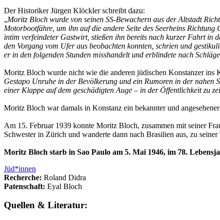
Der Historiker Jürgen Klöckler schreibt dazu:
„
Moritz Bloch wurde von seinen SS-Bewachern aus der Altstadt Richtun
Motorbootfähre, um ihn auf die andere Seite des Seerheins Richtung 
intim verfeindeter Gastwirt, stießen ihn bereits nach kurzer Fahrt i
den Vorgang vom Ufer aus beobachten konnten, schrien und gestikuli
er in den folgenden Stunden misshandelt und erblindete nach Schlägen
Moritz Bloch wurde nicht wie die anderen jüdischen Konstanzer ins
Gestapo Unruhe in der Bevölkerung und ein Rumoren in der nahen Sc
einer Klappe auf dem geschädigten Auge – in der Öffentlichkeit zu 
Moritz Bloch war damals in Konstanz ein bekannter und angesehener
Am 15. Februar 1939 konnte Moritz Bloch, zusammen mit seiner Frau 
Schwester in Zürich und wanderte dann nach Brasilien aus, zu seine
Moritz Bloch starb in Sao Paulo am 5. Mai 1946, im 78. Lebensja
Jüd*innen
Recherche:
Roland Didra
Patenschaft:
Eyal Bloch
Quellen & Literatur: