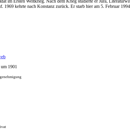
at im Ersten Weltkrieg. Nach dem Krieg studierte er Jura, Literaturw
 auf. 1969 kehrte nach Konstanz zurück. Er starb hier am 5. Februar 19
o um 1901
ckgenehmigung
ivat