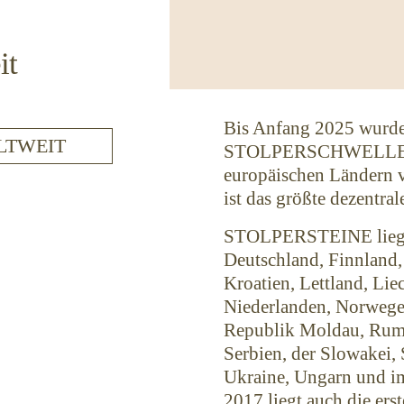
it
Bis Anfang 2025 wur
ELTWEIT
STOLPERSCHWELLEN i
europäischen Ländern
ist das größte dezentra
STOLPERSTEINE liegen
Deutschland, Finnland, 
Kroatien, Lettland, Li
Niederlanden, Norwegen
Republik Moldau, Rumä
Serbien, der Slowakei,
Ukraine, Ungarn und im
2017 liegt auch die 