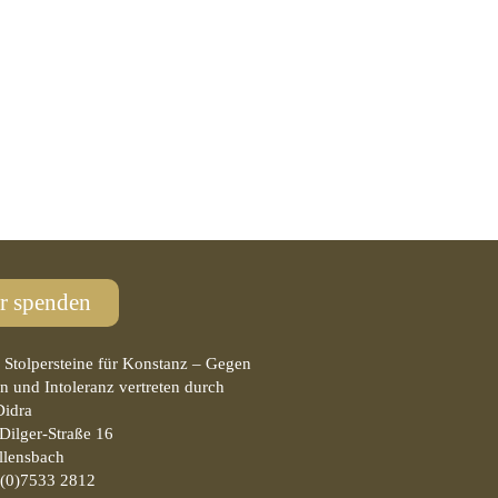
r spenden
ve Stolpersteine für Konstanz – Gegen
n und Intoleranz vertreten durch
Didra
Dilger-Straße 16
llensbach
 (0)7533 2812