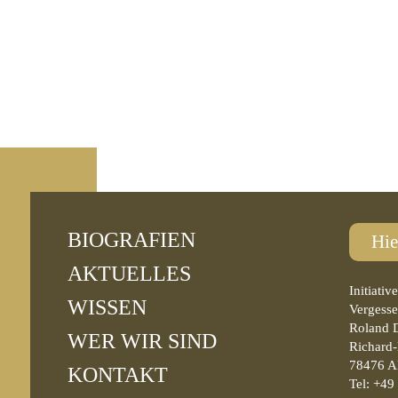
BIOGRAFIEN
Hie
AKTUELLES
Initiati
WISSEN
Vergesse
Roland 
WER WIR SIND
Richard-
78476 A
KONTAKT
Tel: +49