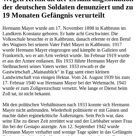
der deutschen Soldaten denunziert und zu
19 Monaten Gefängnis verurteilt
Hermann Mayer wurde am 17. November 1898 in Kaltbrunn im
Landkreis Konstanz geboren. Er hatte acht Geschwister. Die
Volksschule besuchte er in Kaltbrunn, danach erlernte er den Beruf
des Wagners bei seinem Vater Fidel Mayer in Kaltbrunn. 1917
wurde Hermann Mayer eingezogen und kämpfte in Galizien und
Frankreich, wo er am Arm verletzt wurde. Im Februar 1919 wurde
er aus der Armee entlassen. Bis 1933 führte Hermann Mayer die
Stellmacherei seines Vaters weiter. 1933 erwarb er die
Gastwirtschaft „Mainaublick“ in Egg samt einer kleinen
Landwirtschaft von einigen Hektar. Vom 24. August 1939 bis zum
17. Februar 1940 war Hermann Mayer bei der Wehrmacht. 1941
wurde er zum Zollgrenzschutz versetzt. Wie lange er Dienst beim
Zoll tat, ist nicht bekannt.
Mit den politischen Verhältnissen nach 1933 konnte sich Hermann
Mayer nicht anfreunden. Wiederholt politisierte er mit Gästen und
machte dabei regimekritische Äußerungen. Sein Pech war, dass
seine Ehe zu dieser Zeit zerrüttet war und der Liebhaber seiner Frau
ihn bei der Gestapo anzeigte. Am 12. September 1942 wurde
Hermann Mayer verhaftet und wenige Tage später in das Gefängnis