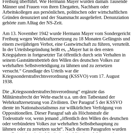
Freiburg überführt. Wie Hermann Mayer wurden damals Tausende
Männer und Frauen von ihren Ehegatten, Nachbarn oder
Arbeitskollegen aus persönlichen, politischen oder wirtschaftlichen
Gründen denunziert und der Staatsmacht ausgeliefert. Denunziation
gehörte zum Alltag der NS-Zeit.
Am 13. November 1942 wurde Hermann Mayer vom Sondergericht
Freiburg wegen Wehrkraftzersetzung zu 18 Monaten Gefängnis und
einem zweijährigen Verbot, eine Gastwirtschaft zu führen, verurteilt.
In der Urteilsbegründung heißt es, „Mayer hat in den ersten
Kriegsjahren in fortgesetzter Tat öffentlich durch sein Verhalten in
seinem Gaststättenbetrieb den Willen des deutschen Volkes zur
wehrhaften Selbstverteidigung zu lähmen und zu zersetzen
versucht.“ Grundlage des Urteils war die
Kriegssonderstrafrechtsverordnung (KSSVO) vom 17. August
1938.
Die „Kriegssonderstrafrechtsverordnung“ ergänzte das
Militärstrafrecht der Wehr-macht u.a. um den Tatbestand der
Wehrkraftzersetzung von Zivilisten. Der Paragraf 5 der KSSVO
diente im Nationalsozialismus zur willkürlichen Verfolgung von
Oppositionellen. Dieser Paragraf sah als Höchststrafe die
Todesstrafe vor, wenn jemand „öffentlich den Willen des deutschen
oder verbündeten Volkes zur wehrhaften Selbstbehauptung zu
lähmen oder zu zersetzen sucht“. Nach diesem Paragrafen wurden