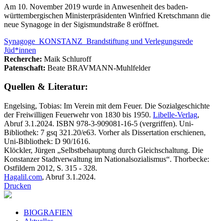
Am 10. November 2019 wurde in Anwesenheit des baden-
württembergischen Ministerpräsidenten Winfried Kretschmann die
neue Synagoge in der Sigismundstraße 8 eröffnet.
Synagoge_KONSTANZ_Brandstiftung und Verlegungsrede
Jüd*innen
Recherche:
Maik Schluroff
Patenschaft:
Beate BRAVMANN-Muhlfelder
Quellen & Literatur:
Engelsing, Tobias: Im Verein mit dem Feuer. Die Sozialgeschichte
der Freiwilligen Feuerwehr von 1830 bis 1950.
Libelle-Verlag
,
Abruf 3.1.2024. ISBN 978-3-909081-16-5 (vergriffen). Uni-
Bibliothek: 7 gsq 321.20/e63. Vorher als Dissertation erschienen,
Uni-Bibliothek: D 90/1616.
Klöckler, Jürgen „Selbstbehauptung durch Gleichschaltung. Die
Konstanzer Stadtverwaltung im Nationalsozialismus“. Thorbecke:
Ostfildern 2012, S. 315 - 328.
Hagalil.com
, Abruf 3.1.2024.
Drucken
BIOGRAFIEN