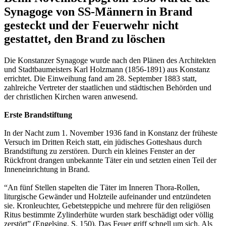
Synagoge von SS-Männern in Brand
gesteckt und der Feuerwehr nicht
gestattet, den Brand zu löschen
Die Konstanzer Synagoge wurde nach den Plänen des Architekten
und Stadtbaumeisters Karl Holzmann (1856-1891) aus Konstanz
errichtet. Die Einweihung fand am 28. September 1883 statt,
zahlreiche Vertreter der staatlichen und städtischen Behörden und
der christlichen Kirchen waren anwesend.
Erste Brandstiftung
In der Nacht zum 1. November 1936 fand in Konstanz der früheste
Versuch im Dritten Reich statt, ein jüdisches Gotteshaus durch
Brandstiftung zu zerstören. Durch ein kleines Fenster an der
Rückfront drangen unbekannte Täter ein und setzten einen Teil der
Inneneinrichtung in Brand.
“An fünf Stellen stapelten die Täter im Inneren Thora-Rollen,
liturgische Gewänder und Holzteile aufeinander und entzündeten
sie. Kronleuchter, Gebetsteppiche und mehrere für den religiösen
Ritus bestimmte Zylinderhüte wurden stark beschädigt oder völlig
zerstört” (Engelsing, S. 150). Das Feuer griff schnell um sich. Als