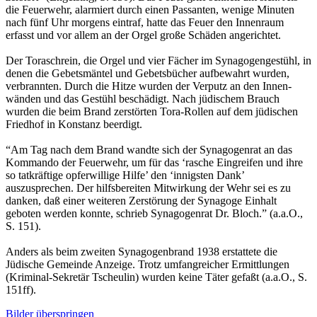
die Feuerwehr, alarmiert durch einen Passanten, wenige Minuten
nach fünf Uhr morgens eintraf, hatte das Feuer den Innen­raum
erfasst und vor allem an der Orgel große Schäden angerichtet.
Der Toraschrein, die Orgel und vier Fächer im Synagogengestühl, in
denen die Gebetsmäntel und Gebetsbücher aufbewahrt wurden,
verbrannten. Durch die Hitze wurden der Verputz an den Innen­
wänden und das Gestühl beschädigt. Nach jüdischem Brauch
wurden die beim Brand zerstörten Tora-Rollen auf dem jüdischen
Friedhof in Konstanz beerdigt.
“Am Tag nach dem Brand wandte sich der Synago­genrat an das
Kommando der Feuerwehr, um für das ‘rasche Eingreifen und ihre
so tatkräftige opfer­willige Hilfe’ den ‘innigsten Dank’
auszusprechen. Der hilfs­bereiten Mitwirkung der Wehr sei es zu
danken, daß einer weiteren Zerstörung der Synagoge Einhalt
geboten werden konnte, schrieb Synagogenrat Dr. Bloch.” (a.a.O.,
S. 151).
Anders als beim zweiten Synagogenbrand 1938 erstattete die
Jüdische Gemeinde Anzeige. Trotz umfangreicher Ermittlungen
(Kriminal-Sekretär Tscheulin) wurden keine Täter gefaßt (a.a.O., S.
151ff).
Bilder überspringen