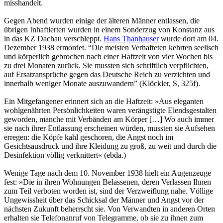
misshandelt.
Gegen Abend wurden einige der älteren Männer entlassen, die
übrigen Inhaftierten wurden in einem Sonderzug von Konstanz aus
in das KZ Dachau verschleppt.
Hans Thanhauser
wurde dort am 04.
Dezember 1938 ermordet. “Die meisten Verhafteten kehrten seelisch
und körperlich gebrochen nach einer Haftzeit von vier Wochen bis
zu drei Monaten zurück. Sie mussten sich schriftlich verpflichten,
auf Ersatzan­sprüche gegen das Deutsche Reich zu verzichten und
innerhalb weniger Monate auszuwan­dern” (Klöckler, S, 325f).
Ein Mitgefangener erinnert sich an die Haftzeit: »Aus eleganten
wohlgenährten Persönlichkeiten waren verängstigte Elendsgestalten
geworden, manche mit Verbänden am Körper […] Wo auch immer
sie nach ihrer Entlassung erscheinen würden, mussten sie Aufsehen
erregen: die Köpfe kahl geschoren, die Angst noch im
Gesichtsausdruck und ihre Kleidung zu groß, zu weit und durch die
Desinfektion völlig verknittert« (ebda.)
Wenige Tage nach dem 10. November 1938 hielt ein Augenzeuge
fest: »Die in ihren Wohnungen Belas­senen, deren Verlassen Ihnen
zum Teil verboten worden ist, sind der Verzweiflung nahe. Völlige
Ungewissheit über das Schicksal der Männer und Angst vor der
nächsten Zukunft beherrscht sie. Von Verwandten in anderen Orten
erhalten sie Telefon­anruf von Telegramme, ob sie zu ihnen zum