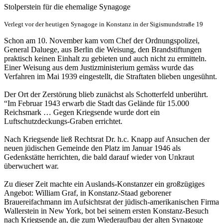
Stolperstein für die ehemalige Synagoge
Verlegt vor der heutigen Synagoge in Konstanz in der Sigismundstraße 19
Schon am 10. November kam vom Chef der Ord­nungspolizei,
General Daluege, aus Berlin die Weisung, den Brandstiftungen
praktisch keinen Einhalt zu gebieten und auch nicht zu ermitteln.
Einer Weisung aus dem Justizministerium gemäss wurde das
Verfahren im Mai 1939 eingestellt, die Straftaten blieben ungesühnt.
Der Ort der Zerstörung blieb zunächst als Schotter­feld unberührt.
“Im Februar 1943 erwarb die Stadt das Gelände für 15.000
Reichsmark … Gegen Kriegsende wurde dort ein
Luftschutzdeckungs-Graben errichtet.
Nach Kriegsende ließ Rechtsrat Dr. h.c. Knapp auf Ansuchen der
neuen jüdischen Gemeinde den Platz im Januar 1946 als
Gedenkstätte herrichten, die bald darauf wieder von Unkraut
überwuchert war.
Zu dieser Zeit machte ein Auslands-Konstanzer ein großzügiges
Angebot: William Graf, in Konstanz-Staad geborener
Brauereifachmann im Aufsichtsrat der jüdisch-amerikanischen Firma
Wallerstein in New York, bot bei seinem ersten Konstanz-Besuch
nach Kriegs­ende an, die zum Wiederaufbau der alten Synagoge