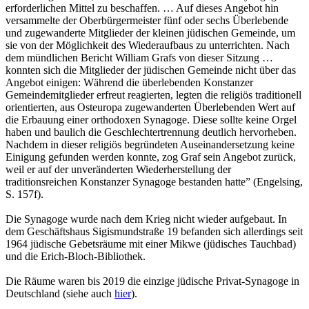
erforderlichen Mittel zu beschaffen. … Auf dieses Angebot hin
versammelte der Oberbürgermeister fünf oder sechs Überlebende
und zugewanderte Mitglieder der kleinen jüdischen Gemeinde, um
sie von der Möglichkeit des Wiederaufbaus zu unterrichten. Nach
dem mündlichen Bericht William Grafs von dieser Sitzung …
konnten sich die Mitglieder der jüdischen Gemeinde nicht über das
Angebot einigen: Während die überlebenden Konstanzer
Gemeindemitglieder erfreut reagierten, legten die religiös traditionell
ori­entierten, aus Osteuropa zugewanderten Überleben­den Wert auf
die Erbauung einer orthodoxen Syna­goge. Diese sollte keine Orgel
haben und baulich die Geschlechtertrennung deutlich hervorheben.
Nachdem in dieser religiös begründeten Auseinandersetzung keine
Einigung gefunden werden konnte, zog Graf sein Angebot zurück,
weil er auf der unveränderten Wiederherstellung der
traditionsreichen Konstanzer Synagoge bestanden hatte” (Engelsing,
S. 157f).
Die Synagoge wurde nach dem Krieg nicht wieder aufgebaut. In
dem Geschäftshaus Sigismund­straße 19 befanden sich allerdings seit
1964 jüdische Gebetsräume mit einer Mikwe (jüdisches Tauchbad)
und die Erich-Bloch-Bibliothek.
Die Räume waren bis 2019 die einzige jüdische Privat­-Synagoge in
Deutschland (siehe auch
hier
).