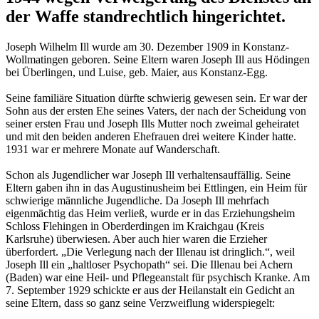
der Waffe standrechtlich hingerichtet.
Joseph Wilhelm Ill wurde am 30. Dezember 1909 in Konstanz-
Wollmatingen geboren. Seine Eltern waren Joseph Ill aus Hödingen
bei Überlingen, und Luise, geb. Maier, aus Konstanz-Egg.
Seine familiäre Situation dürfte schwierig gewesen sein. Er war der
Sohn aus der ersten Ehe seines Vaters, der nach der Scheidung von
seiner ersten Frau und Joseph Ills Mutter noch zweimal geheiratet
und mit den beiden anderen Ehefrauen drei weitere Kinder hatte.
1931 war er mehrere Monate auf Wanderschaft.
Schon als Jugendlicher war Joseph Ill verhaltensauffällig. Seine
Eltern gaben ihn in das Augustinusheim bei Ettlingen, ein Heim für
schwierige männliche Jugendliche. Da Joseph Ill mehrfach
eigenmächtig das Heim verließ, wurde er in das Erziehungsheim
Schloss Flehingen in Ober­derdingen im Kraichgau (Kreis
Karlsruhe) überwiesen. Aber auch hier waren die Erzieher
überfordert. „Die Verlegung nach der Illenau ist dringlich.“, weil
Joseph Ill ein „haltloser Psychopath“ sei. Die Illenau bei Achern
(Baden) war eine Heil- und Pflegeanstalt für psychisch Kranke. Am
7. September 1929 schickte er aus der Heilanstalt ein Gedicht an
seine Eltern, dass so ganz seine Verzweiflung widerspiegelt: