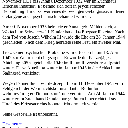
November 1931 bis Anfang Dezember 1932 war im Zuchthaus
Bruchsal inhaftiert. Er befand sich dort in psychiatrischer
Behandlung. Bruchsal war eines der wenigen Gefängnisse, in denen
Gefangene auch psychiatrisch behandelt wurden.
Am 09. November 1935 heiratete er Anna, geb. Mühlen­bach, aus
Wolfach im Schwarzwald. Kinder hatte das Ehepaar Ill keine. Nach
dem Tod von Joseph Wilhelm Ill wurde die Ehe am 28. Januar 1944
geschieden. Nach dem Krieg heiratete seine Frau ein zweites Mal.
Trotz seiner psychischen Probleme wurde Joseph Ill am 13. April
1942 zur Wehrmacht eingezogen. Er wurde der Panzerjäger-
Abteilung 305 zugeteilt, die 1940 im Raum Ravensburg aufgestellt
wurde. Diese Abteilung wurde im Januar 1943 in der Schlacht um
Stalingrad vernichtet.
Wegen Fahnenflucht wurde Joseph Ill am 11. Dezember 1943 vom
Feldgericht der Wehrmachtskommandantur Berlin für
wehrunwürdig erklärt und zum Tode verurteilt. Am 24. Januar 1944
wurde er im Zuchthaus Branden­burg-Görden hingerichtet. Das
Urteil des Kriegsgerichts konnte nicht ermittelt werden.
Seine Grabstelle ist unbekannt.
Deserteure