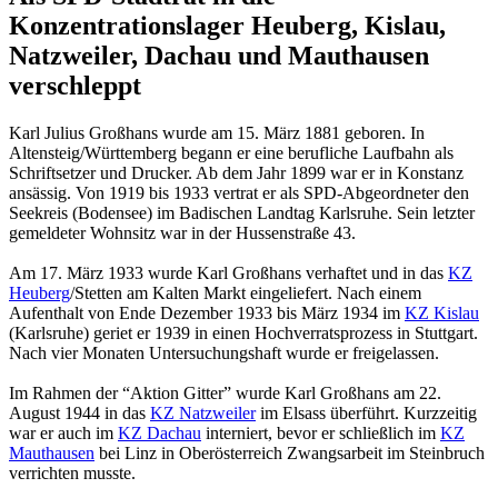
Konzentrationslager Heuberg, Kislau,
Natzweiler, Dachau und Mauthausen
verschleppt
Karl Julius Großhans wurde am 15. März 1881 geboren. In
Altensteig/Württemberg begann er eine berufliche Laufbahn als
Schriftsetzer und Drucker. Ab dem Jahr 1899 war er in Konstanz
ansässig. Von 1919 bis 1933 vertrat er als SPD-Abgeordneter den
Seekreis (Bodensee) im Badischen Landtag Karlsruhe. Sein letzter
gemeldeter Wohnsitz war in der Hussenstraße 43.
Am 17. März 1933 wurde Karl Großhans verhaftet und in das
KZ
Heuberg
/Stetten am Kalten Markt eingeliefert. Nach einem
Aufenthalt von Ende Dezember 1933 bis März 1934 im
KZ Kislau
(Karlsruhe) geriet er 1939 in einen Hochverratsprozess in Stuttgart.
Nach vier Monaten Untersuchungshaft wurde er freigelassen.
Im Rahmen der “Aktion Gitter” wurde Karl Großhans am 22.
August 1944 in das
KZ Natzweiler
im Elsass überführt. Kurzzeitig
war er auch im
KZ Dachau
interniert, bevor er schließlich im
KZ
Mauthausen
bei Linz in Oberösterreich Zwangsarbeit im Steinbruch
verrichten musste.