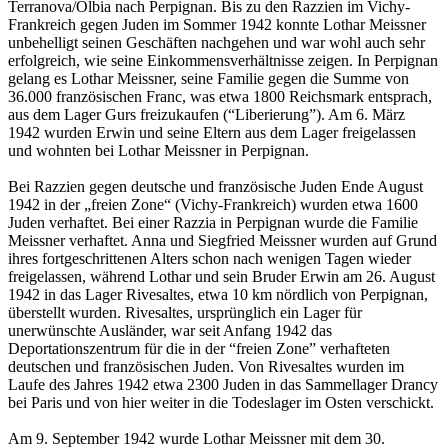
Terranova/Olbia nach Perpignan. Bis zu den Razzien im Vichy-
Frankreich gegen Juden im Sommer 1942 konnte Lothar Meissner
unbehelligt seinen Geschäften nachgehen und war wohl auch sehr
erfolgreich, wie seine Einkommensverhältnisse zeigen. In Perpignan
gelang es Lothar Meissner, seine Familie gegen die Summe von
36.000 französischen Franc, was etwa 1800 Reichsmark entsprach,
aus dem Lager Gurs freizukaufen (“Liberierung”). Am 6. März
1942 wurden Erwin und seine Eltern aus dem Lager freigelassen
und wohnten bei Lothar Meissner in Perpignan.
Bei Razzien gegen deutsche und französische Juden Ende August
1942 in der „freien Zone“ (Vichy-Frankreich) wurden etwa 1600
Juden verhaftet. Bei einer Razzia in Perpignan wurde die Familie
Meissner verhaftet. Anna und Siegfried Meissner wurden auf Grund
ihres fortgeschrittenen Alters schon nach wenigen Tagen wieder
freigelassen, während Lothar und sein Bruder Erwin am 26. August
1942 in das Lager Rivesaltes, etwa 10 km nördlich von Perpignan,
überstellt wurden. Rivesaltes, ursprünglich ein Lager für
unerwünschte Ausländer, war seit Anfang 1942 das
Deportationszentrum für die in der “freien Zone” verhafteten
deutschen und französischen Juden. Von Rivesaltes wurden im
Laufe des Jahres 1942 etwa 2300 Juden in das Sammellager Drancy
bei Paris und von hier weiter in die Todeslager im Osten verschickt.
Am 9. September 1942 wurde Lothar Meissner mit dem 30.