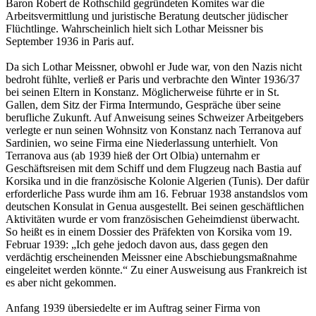
Baron Robert de Rothschild gegründeten Komites war die
Arbeitsvermittlung und juristische Beratung deutscher jüdischer
Flüchtlinge. Wahrscheinlich hielt sich Lothar Meissner bis
September 1936 in Paris auf.
Da sich Lothar Meissner, obwohl er Jude war, von den Nazis nicht
bedroht fühlte, verließ er Paris und verbrachte den Winter 1936/37
bei seinen Eltern in Konstanz. Möglicherweise führte er in St.
Gallen, dem Sitz der Firma Intermundo, Gespräche über seine
berufliche Zukunft. Auf Anweisung seines Schweizer Arbeitgebers
verlegte er nun seinen Wohnsitz von Konstanz nach Terranova auf
Sardinien, wo seine Firma eine Niederlassung unterhielt. Von
Terranova aus (ab 1939 hieß der Ort Olbia) unternahm er
Geschäftsreisen mit dem Schiff und dem Flugzeug nach Bastia auf
Korsika und in die französische Kolonie Algerien (Tunis). Der dafür
erforderliche Pass wurde ihm am 16. Februar 1938 anstandslos vom
deutschen Konsulat in Genua ausgestellt. Bei seinen geschäftlichen
Aktivitäten wurde er vom französischen Geheimdienst überwacht.
So heißt es in einem Dossier des Präfekten von Korsika vom 19.
Februar 1939: „Ich gehe jedoch davon aus, dass gegen den
verdächtig erscheinenden Meissner eine Abschiebungsmaßnahme
eingeleitet werden könnte.“ Zu einer Ausweisung aus Frankreich ist
es aber nicht gekommen.
Anfang 1939 übersiedelte er im Auftrag seiner Firma von