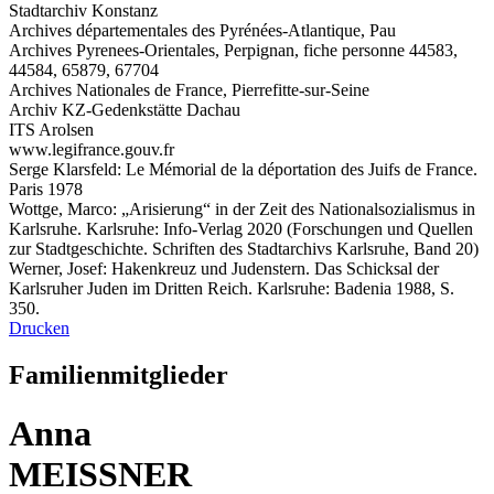
Stadtarchiv Konstanz
Archives départementales des Pyrénées-Atlantique, Pau
Archives Pyrenees-Orientales, Perpignan, fiche personne 44583,
44584, 65879, 67704
Archives Nationales de France, Pierrefitte-sur-Seine
Archiv KZ-Gedenkstätte Dachau
ITS Arolsen
www.legifrance.gouv.fr
Serge Klarsfeld: Le Mémorial de la déportation des Juifs de France.
Paris 1978
Wottge, Marco: „Arisierung“ in der Zeit des Nationalsozialismus in
Karlsruhe. Karlsruhe: Info-Verlag 2020 (Forschungen und Quellen
zur Stadtgeschichte. Schriften des Stadtarchivs Karlsruhe, Band 20)
Werner, Josef: Hakenkreuz und Judenstern. Das Schicksal der
Karlsruher Juden im Dritten Reich. Karlsruhe: Badenia 1988, S.
350.
Drucken
Familienmitglieder
Anna
MEISSNER