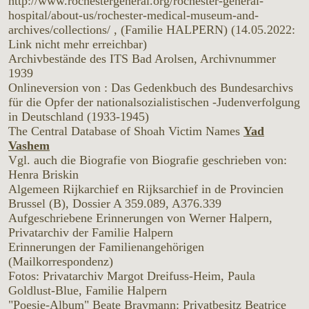
http://www.rochestergeneral.org/rochester-general-
hospital/about-us/rochester-medical-museum-and-
archives/collections/ , (Familie HALPERN) (14.05.2022:
Link nicht mehr erreichbar)
Archivbestände des ITS Bad Arolsen, Archivnummer
1939
Onlineversion von : Das Gedenkbuch des Bundesarchivs
für die Opfer der nationalsozialistischen -Judenverfolgung
in Deutschland (1933-1945)
The Central Database of Shoah Victim Names
Yad
Vashem
Vgl. auch die Biografie von Biografie geschrieben von:
Henra Briskin
Algemeen Rijkarchief en Rijksarchief in de Provincien
Brussel (B), Dossier A 359.089, A376.339
Aufgeschriebene Erinnerungen von Werner Halpern,
Privatarchiv der Familie Halpern
Erinnerungen der Familienangehörigen
(Mailkorrespondenz)
Fotos: Privatarchiv Margot Dreifuss-Heim, Paula
Goldlust-Blue, Familie Halpern
"Poesie-Album" Beate Bravmann: Privatbesitz Beatrice