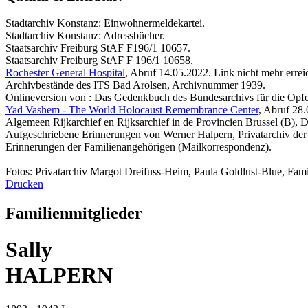
Stadtarchiv Konstanz: Einwohnermeldekartei.
Stadtarchiv Konstanz: Adressbücher.
Staatsarchiv Freiburg StAF F196/1 10657.
Staatsarchiv Freiburg StAF F 196/1 10658.
Rochester General Hospital
, Abruf 14.05.2022. Link nicht mehr errei
Archivbestände des ITS Bad Arolsen, Archivnummer 1939.
Onlineversion von : Das Gedenkbuch des Bundesarchivs für die Opfer
Yad Vashem - The World Holocaust Remembrance Center
, Abruf 28
Algemeen Rijkarchief en Rijksarchief in de Provincien Brussel (B), 
Aufgeschriebene Erinnerungen von Werner Halpern, Privatarchiv der
Erinnerungen der Familienangehörigen (Mailkorrespondenz).
Fotos: Privatarchiv Margot Dreifuss-Heim, Paula Goldlust-Blue, Fami
Drucken
Familienmitglieder
Sally
HALPERN