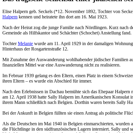
Elise Halpern geb. Seckels (*12. November 1892, Tochter von Seckel 
Halpern
kennen und heiratete ihn dort am 16. Mai 1923.
Nach der Heirat zog die junge Familie nach Nördlingen. Kurz nach d
Gemeinde als Hilfskantor und Schächter (Schochet) Anstellung fand.
Tochter
Melanie
wurde am 11. April 1929 in der damaligen Wohnung a
Hinterhaus der Rosgartenstraße 12.
Mit Zunahme der Auswanderung wohlhabender jüdischer Familien au
finanziellen Mittel war eine Auswanderung nicht zu realisieren.
Im Februar 1939 gelang es den Eltern, einen Platz in einem Schweiz
ihren Eltern – es wurde ein Abschied für immer.
Nach den Erlebnissen in Dachau bemühte sich das Ehepaar Halpern noc
am 12. April 1938 hatte Sally Halpern im Amerikanischen Konsulat in 
ihrem Mann schließlich nach Belgien. Dorthin waren bereits Sally Ha
Bei der Ankunft in Belgien füllten sie einen Antrag als politische 
Als die Deutschen im Mai 1940 in Belgien ein­marschierten, wurden
die Flüchtlinge in den südfranzösischen Lagern interniert. Sally und 