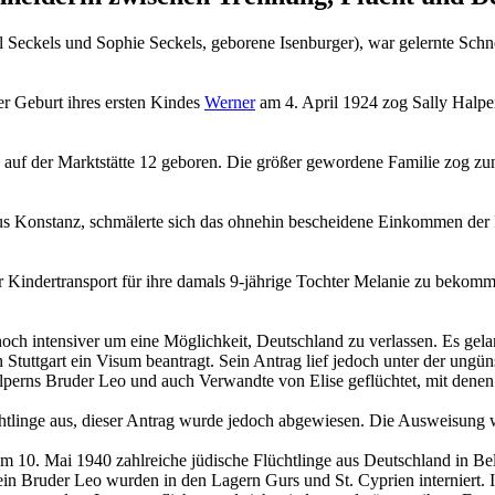
Seckels und Sophie Seckels, geborene Isenburger), war gelernte Schne
er Geburt ihres ersten Kindes
Werner
am 4. April 1924 zog Sally Halper
uf der Marktstätte 12 geboren. Die größer gewordene Familie zog zun
s Konstanz, schmälerte sich das ohnehin bescheidene Einkommen der
er Kindertransport für ihre damals 9‑jährige Tochter Melanie zu bekom
h intensiver um eine Möglichkeit, Deutschland zu verlassen. Es gelang
Stuttgart ein Visum beantragt. Sein Antrag lief jedoch unter der ungün
lperns Bruder Leo und auch Verwandte von Elise geflüchtet, mit denen 
Flüchtlinge aus, dieser Antrag wurde jedoch abgewiesen. Die Ausweisung
 am 10. Mai 1940 zahlreiche jüdische Flüchtlinge aus Deutschland in
sein Bruder Leo wurden in den Lagern Gurs und St. Cyprien interniert. 