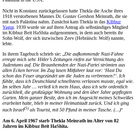
Nicht in Konstanz zurückgelassen hatte Thekla die Asche ihres
1918 verstorbenen Mannes Dr. Gustav Gershon Meinrath, die sie
mit nach Palästina nahm. Zunächst kam Thekla in das
Kibbuz
Yagur
. 1939 wurde sie auf ihren Antrag als selbständiges Mitglied
im Kibbuz Beit HaShita aufgenommen, in dem auch bereits ihr
Sohn Wolf, der sich inzwischen Zeev (Hebräisch: Wolf) nannte,
lebte.
In ihrem Tagebuch schrieb sie: „
Die auf­kommende Nazi-Fahne
erregte mich sehr. Hitler’s Zeitun­gen rie­fen zur Ver­nichtung des
Juden­tums auf. Die Braun­hemden der Nazi-Partei strömten aus
allen Ecken her­vor. Im Zug lasen Mit­fahrer laut vor: ‘Hast Du
schon das Feuer an­gezündet um die Juden zu verbren­nen?‘. Ich
fühlte, dass ich Deutsch­land schnells­tens verlassen musste, egal wie.
Im selben Jahr … verließ ich mein Haus, dass ich sehr ordentlich
zurückließ, die großzügige Wohnung und den über Jahre gepflegten
Garten. Mein ganzer Besitz, den ich im Angesicht meines Schweißes
erarbeitet hatte, blieb in meiner Heimatstadt zurück. Und ich ging
(5)
nach Israel
als Tourist, mit 50 Pfund in meiner Tasche. (…)
“
Am 6. April 1967 starb Thekla Meinrath im Alter von 82
Jahren im Kibbuz Beit HaShita.