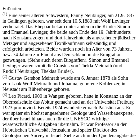
Fußnoten:
(1)
Eine seiner älteren Schwestern, Fanny Neuburger, am 21.9.1837
in Gailingen geboren, war seit dem 10.5.1880 mit Wolf Levinger
verheiratet. Das Ehepaar bekam unter anderem die Kinder Simon
und Emanuel Levinger, die beide auch Ende des 19. Jahrhunderts
nach Konstanz zogen und dort Jahrzehnte als angesehener jüdischer
Metzger und angesehener Textilkaufmann selbständig und
erfolgreich arbeiteten. Beide wurden noch im Alter von 73 Jahren,
bzw. 74 Jahren zur Flucht aus Deutschland in die Emigration
gezwungen. (Siehe auch deren Biografien). Simon und Emanuel
Levinger waren somit die Cousins von Thekla Meinrath (und
Rudolf Neuburger, Theklas Bruder).
(2)
Gustav Gershon Meinrath wurde am 6. Januar 1878 als Sohn
von Isaak Wolf Meinrath und Johanna, geborene Koblenzer, in
Neustadt am Rübenberge geboren.
(3)
Leo Picard, 1900 in Wangen geboren, hatte in Konstanz an der
Oberrealschule das Abitur gemacht und an der Universität Freiburg
1923 promoviert. Bereits 1924 wanderte er nach Palästina aus. Er
war später ein höchst angesehener Geologe und Wasserbauexperte,
der über Israel hinaus auch für die UNESCO wichtige
wissenschaftliche Aufgaben übernahm. Er war Professor an der
Hebräischen Universität Jerusalem und später Direktor des
Geologischen Survey in Israel. Siehe auch in der Quellenangabe die