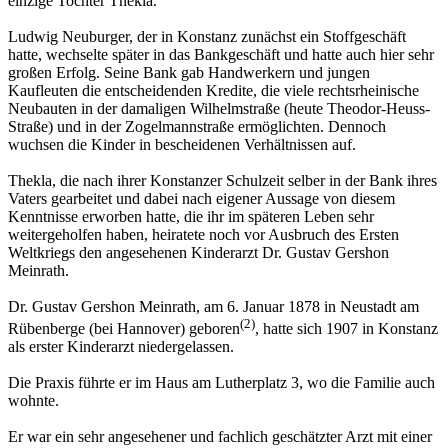
einzige Tochter Thekla.
Ludwig Neuburger, der in Konstanz zunächst ein Stoffgeschäft
hatte, wechselte später in das Bank­geschäft und hatte auch hier sehr
großen Erfolg. Seine Bank gab Handwerkern und jungen
Kaufleuten die entscheidenden Kredite, die viele rechtsrhei­nische
Neubauten in der damaligen Wilhelmstraße (heute Theodor-Heuss-
Straße) und in der Zogel­mannstraße ermöglichten. Dennoch
wuchsen die Kinder in bescheidenen Verhältnissen auf.
Thekla, die nach ihrer Konstanzer Schulzeit selber in der Bank ihres
Vaters gearbeitet und dabei nach eigener Aussage von diesem
Kennt­nisse erworben hatte, die ihr im späteren Leben sehr
weitergeholfen haben, heiratete noch vor Ausbruch des Ersten
Weltkriegs den angesehenen Kinderarzt Dr. Gustav Gershon
Meinrath.
Dr. Gustav Gershon Meinrath, am 6. Januar 1878 in Neustadt am
(2)
Rübenberge (bei Hannover) geboren
, hatte sich 1907 in Konstanz
als erster Kinderarzt niedergelassen.
Die Praxis führte er im Haus am Lutherplatz 3, wo die Familie auch
wohnte.
Er war ein sehr angesehener und fachlich geschätz­ter Arzt mit einer