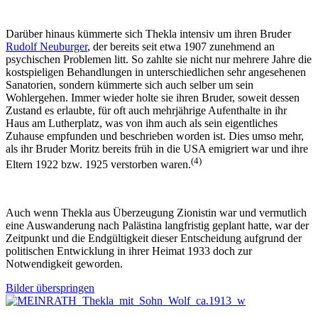
Darüber hinaus kümmerte sich Thekla intensiv um ihren Bruder
Rudolf Neuburger
, der bereits seit etwa 1907 zunehmend an
psychischen Problemen litt. So zahlte sie nicht nur mehrere Jahre die
kostspieligen Behandlungen in unterschiedlichen sehr angesehenen
Sanatorien, sondern kümmerte sich auch selber um sein
Wohlergehen. Immer wieder holte sie ihren Bruder, soweit dessen
Zustand es erlaubte, für oft auch mehrjährige Aufenthalte in ihr
Haus am Lutherplatz, was von ihm auch als sein eigentliches
Zuhause empfunden und beschrieben worden ist. Dies umso mehr,
als ihr Bruder Moritz bereits früh in die USA emigriert war und ihre
(4)
Eltern 1922 bzw. 1925 verstorben waren.
Auch wenn Thekla aus Überzeugung Zionistin war und vermutlich
eine Auswanderung nach Palästina lang­fristig geplant hatte, war der
Zeitpunkt und die End­gültigkeit dieser Entscheidung aufgrund der
politi­schen Entwicklung in ihrer Heimat 1933 doch zur
Notwendigkeit geworden.
Bilder überspringen