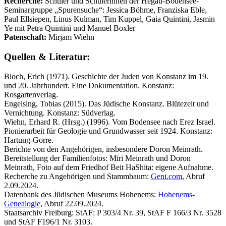
Recherche:
Schüler und Schülerinnen der Hegau-Boden­see-
Seminargruppe „Spurensuche“: Jessica Böhme, Franziska Eble,
Paul Ellsiepen, Linus Kulman, Tim Kuppel, Gaia Quintini, Jasmin
Ye mit Petra Quintini und Manuel Boxler
Patenschaft:
Mirjam Wiehn
Quellen & Literatur:
Bloch, Erich (1971). Geschichte der Juden von Konstanz im 19.
und 20. Jahrhundert. Eine Dokumentation. Konstanz:
Rosgartenverlag.
Engelsing, Tobias (2015). Das Jüdische Konstanz. Blütezeit und
Vernichtung. Konstanz: Südverlag.
Wiehn, Erhard R. (Hrsg.) (1996). Vom Bodensee nach Erez Israel.
Pionierarbeit für Geologie und Grundwasser seit 1924. Konstanz:
Hartung-Gorre.
Berichte von den Angehörigen, insbesondere Doron Meinrath.
Bereitstellung der Familienfotos: Miri Meinrath und Doron
Meinrath, Foto auf dem Friedhof Beit HaShita: eigene Aufnahme.
Recherche zu Angehörigen und Stammbaum:
Geni.com
, Abruf
2.09.2024.
Datenbank des Jüdischen Museums Hohenems:
Hohenems-
Genealogie
, Abruf 22.09.2024.
Staatsarchiv Freiburg: StAF: P 303/4 Nr. 39, StAF F 166/3 Nr. 3528
und StAF F196/1 Nr. 3103.