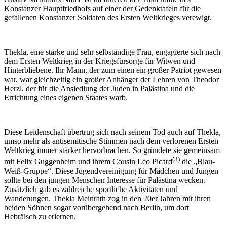
Konstanzer Hauptfriedhofs auf einer der Gedenk­tafeln für die
gefallenen Konstan­zer Soldaten des Ersten Weltkrieges verewigt.
Thekla, eine starke und sehr selbständige Frau, engagierte sich nach
dem Ersten Weltkrieg in der Kriegs­fürsorge für Witwen und
Hinterbliebene. Ihr Mann, der zum einen ein großer Patriot gewesen
war, war gleichzeitig ein großer Anhänger der Lehren von Theodor
Herzl, der für die Ansiedlung der Juden in Palästina und die
Errichtung eines eigenen Staates warb.
Diese Leidenschaft übertrug sich nach seinem Tod auch auf Thekla,
umso mehr als antisemitische Stimmen nach dem verlorenen Ersten
Weltkrieg immer stärker hervorbrachen. So gründete sie gemeinsam
(3)
mit Felix Guggenheim und ihrem Cousin Leo Picard
die „Blau-
Weiß-Gruppe“. Diese Jugend­vereinigung für Mädchen und Jungen
sollte bei den jungen Menschen Interesse für Palästina wecken.
Zusätzlich gab es zahlreiche sportliche Aktivitäten und
Wanderungen. Thekla Meinrath zog in den 20er Jahren mit ihren
beiden Söhnen sogar vorübergehend nach Berlin, um dort
Hebräisch zu erlernen.