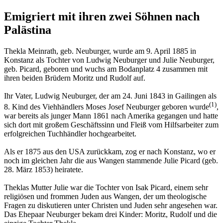
Emigriert mit ihren zwei Söhnen nach
Palästina
Thekla Meinrath, geb. Neuburger, wurde am 9. April 1885 in
Konstanz als Tochter von Ludwig Neuburger und Julie Neuburger,
geb. Picard, geboren und wuchs am Bodanplatz 4 zusammen mit
ihren beiden Brüdern Moritz und Rudolf auf.
Ihr Vater, Ludwig Neuburger, der am 24. Juni 1843 in Gailingen als
(1)
8. Kind des Vieh­händlers Moses Josef Neubur­ger geboren wurde
,
war bereits als junger Mann 1861 nach Amerika gegangen und hatte
sich dort mit großem Geschäfts­sinn und Fleiß vom Hilfsarbeiter zum
erfolgreichen Tuchhändler hochge­arbeitet.
Als er 1875 aus den USA zurückkam, zog er nach Konstanz, wo er
noch im gleichen Jahr die aus Wangen stammende Julie Picard (geb.
28. März 1853) heiratete.
Theklas Mutter Julie war die Tochter von Isak Picard, einem sehr
religiösen und frommen Juden aus Wangen, der um theologische
Fragen zu disku­tieren unter Christen und Juden sehr angesehen war.
Das Ehepaar Neuburger bekam drei Kinder: Moritz, Rudolf und die