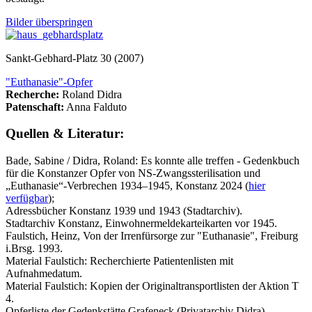
Bilder überspringen
Sankt-Gebhard-Platz 30 (2007)
"Euthanasie"-Opfer
Recherche:
Roland Didra
Patenschaft:
Anna Falduto
Quellen & Literatur:
Bade, Sabine / Didra, Roland: Es konnte alle treffen - Gedenkbuch
für die Konstanzer Opfer von NS-Zwangssterilisation und
„Euthanasie“-Verbrechen 1934–1945, Konstanz 2024 (
hier
verfügbar
);
Adressbücher Konstanz 1939 und 1943 (Stadtarchiv).
Stadtarchiv Konstanz, Einwohnermeldekarteikarten vor 1945.
Faulstich, Heinz, Von der Irrenfürsorge zur "Euthanasie", Freiburg
i.Brsg. 1993.
Material Faulstich: Recherchierte Patientenlisten mit
Aufnahmedatum.
Material Faulstich: Kopien der Originaltransportlisten der Aktion T
4.
Opferliste der Gedenkstätte Grafeneck (Privatarchiv Didra).