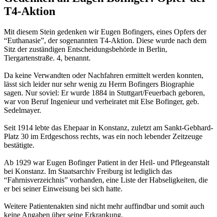
T4-Aktion
Mit diesem Stein gedenken wir Eugen Bofingers, eines Opfers der
“Euthanasie”, der sogenannten T4-Aktion. Diese wurde nach dem
Sitz der zuständigen Entschei­dungs­behörde in Berlin,
Tiergartenstraße. 4, benannt.
Da keine Verwandten oder Nachfahren ermittelt werden konnten,
lässt sich leider nur sehr wenig zu Herrn Bofingers Biographie
sagen. Nur soviel: Er wurde 1884 in Stuttgart/Feuerbach geboren,
war von Beruf Ingenieur und verheiratet mit Else Bofinger, geb.
Sedelmayer.
Seit 1914 lebte das Ehepaar in Konstanz, zuletzt am Sankt-Gebhard-
Platz 30 im Erdgeschoss rechts, was ein noch lebender Zeitzeuge
bestätigte.
Ab 1929 war Eugen Bofinger Patient in der Heil- und Pflegeanstalt
bei Konstanz. Im Staatsarchiv Freiburg ist lediglich das
“Fahrnisverzeichnis” vorhanden, eine Liste der Habseligkeiten, die
er bei seiner Einweisung bei sich hatte.
Weitere Patientenakten sind nicht mehr auffindbar und somit auch
keine Angaben über seine Erkrankung.