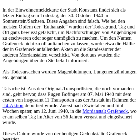
In der Einwohnermeldekarte der Stadt Konstanz findet sich als
letzter Eintrag sein Todestag, der 30. Oktober 1940 in
Sonnenstein/Sachsen. Diese Angaben sind falsch. Wie bei den
meisten Opfern der “Euthanasie” wurden der Todesgrund, Tag und
Ort ganz bewusst gefälscht, um Nachforschungen von Angehörigen
zu erschweren oder sogar unmöglich zu machen. Um den Namen
Grafeneck nicht zu oft auftauchen zu lassen, wurde etwa die Hälfte
der in Grafeneck anfallenden Akten an die Standes­ämter der
anderen Mordanstalten verschickt. Von dort aus wurden die
Angehörigen über den Sterbefall informiert.
Als Todesursachen wurden Magenblutungen, Lungen­ent­zündungen
etc. genannt.
Tatsache ist: Aus den Original-Transportlisten, die noch vorhanden
sind, geht hervor, dass Eugen Bofinger am 07. Mai 1940 mit dem
ersten von insgesamt 11 Transporten aus der Anstalt im Rahmen der
T4-Aktion
deportiert wurde. Zuerst nach Zwiefalten und fünf
Wochen später, am 12. Juni 1940, in die
Mordanstalt Grafeneck
, wo
er am selben Tag im Alter von 56 Jahren vergast und eingeäschert
wurde.
Dieses Datum wurde von der heutigen Gedenk­stätte Grafeneck
bestätigt.