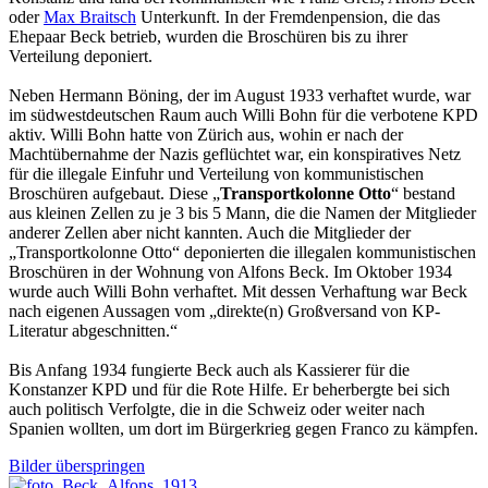
oder
Max Braitsch
Unterkunft. In der Fremdenpension, die das
Ehepaar Beck betrieb, wurden die Broschüren bis zu ihrer
Verteilung deponiert.
Neben Hermann Böning, der im August 1933 verhaftet wurde, war
im südwestdeutschen Raum auch Willi Bohn für die verbotene KPD
aktiv. Willi Bohn hatte von Zürich aus, wohin er nach der
Machtübernahme der Nazis geflüchtet war, ein konspiratives Netz
für die illegale Einfuhr und Verteilung von kommunistischen
Broschüren aufge­baut. Diese „
Transportkolonne Otto
“ bestand
aus kleinen Zellen zu je 3 bis 5 Mann, die die Namen der Mitglieder
anderer Zellen aber nicht kannten. Auch die Mitglieder der
„Transportkolonne Otto“ deponierten die illegalen kommunistischen
Broschüren in der Wohnung von Alfons Beck. Im Oktober 1934
wurde auch Willi Bohn verhaftet. Mit dessen Verhaftung war Beck
nach eigenen Aussagen vom „direkte(n) Großversand von KP-
Literatur abge­schnitten.“
Bis Anfang 1934 fungierte Beck auch als Kassierer für die
Konstanzer KPD und für die Rote Hilfe. Er beherbergte bei sich
auch politisch Verfolgte, die in die Schweiz oder weiter nach
Spanien wollten, um dort im Bürgerkrieg gegen Franco zu kämpfen.
Bilder überspringen