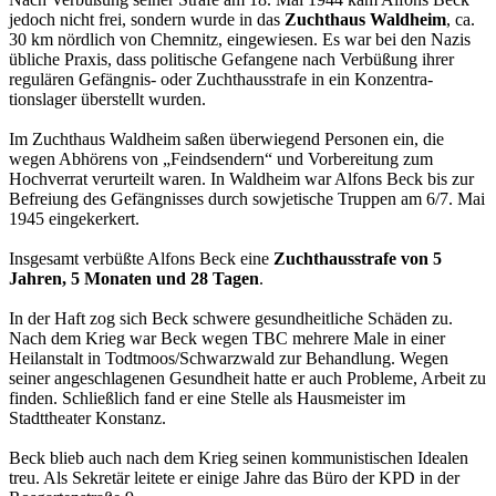
jedoch nicht frei, sondern wurde in das
Zuchthaus Waldheim
, ca.
30 km nördlich von Chemnitz, eingewiesen. Es war bei den Nazis
übliche Praxis, dass politische Gefangene nach Verbüßung ihrer
regulären Gefängnis- oder Zuchthausstrafe in ein Konzentra­
tionslager überstellt wurden.
Im Zuchthaus Waldheim saßen überwiegend Personen ein, die
wegen Abhörens von „Feindsen­dern“ und Vorbereitung zum
Hochverrat verurteilt waren. In Waldheim war Alfons Beck bis zur
Befreiung des Gefängnisses durch sowjetische Truppen am 6/7. Mai
1945 eingekerkert.
Insgesamt verbüßte Alfons Beck eine
Zuchthausstrafe von 5
Jahren, 5 Monaten und 28 Tagen
.
In der Haft zog sich Beck schwere gesundheitliche Schäden zu.
Nach dem Krieg war Beck wegen TBC mehrere Male in einer
Heilanstalt in Todtmoos/Schwarzwald zur Behandlung. Wegen
seiner angeschlagenen Gesundheit hatte er auch Probleme, Arbeit zu
finden. Schließlich fand er eine Stelle als Hausmeister im
Stadttheater Konstanz.
Beck blieb auch nach dem Krieg seinen kommu­nistischen Idealen
treu. Als Sekretär leitete er einige Jahre das Büro der KPD in der