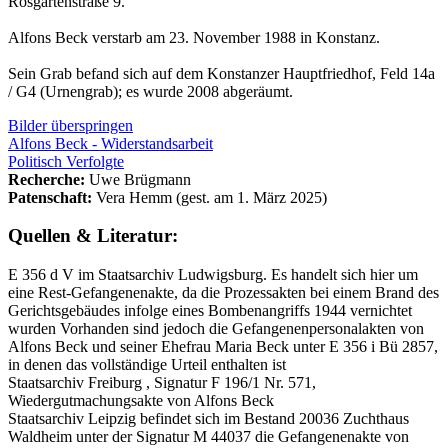
Rosgarten­straße 9.
Alfons Beck verstarb am 23. November 1988 in Konstanz.
Sein Grab befand sich auf dem Konstanzer Haupt­friedhof, Feld 14a
/ G4 (Urnengrab); es wurde 2008 abgeräumt.
Bilder überspringen
Alfons Beck - Widerstandsarbeit
Politisch Verfolgte
Recherche:
Uwe Brügmann
Patenschaft:
Vera Hemm (gest. am 1. März 2025)
Quellen & Literatur:
E 356 d V im Staatsarchiv Ludwigsburg. Es handelt sich hier um
eine Rest-Gefangenenakte, da die Prozessakten bei einem Brand des
Gerichtsgebäudes infolge eines Bombenangriffs 1944 vernichtet
wurden Vorhanden sind jedoch die Gefangenen­personalakten von
Alfons Beck und seiner Ehefrau Maria Beck unter E 356 i Bü 2857,
in denen das vollständige Urteil enthalten ist
Staatsarchiv Freiburg , Signatur F 196/1 Nr. 571,
Wiedergutmachungsakte von Alfons Beck
Staatsarchiv Leipzig befindet sich im Bestand 20036 Zuchthaus
Waldheim unter der Signatur M 44037 die Gefangenenakte von