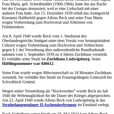
Frau Maria, geb. Schreibmüller (1906-1984), hatte ihn aus Rache
bei der Gestapo denunziert, weil er eine Liebschaft mit einer
anderen Frau hatte. Am 15. Dezember 1939 erließ das Amtsgericht
Konstanz Haftbefehl gegen Alfons Beck und seine Frau Maria
wegen Vorbereitung zum Hochverrat und Abhörens von
Feindsendern.
Am 8. April 1940 wurde Beck vom 1. Strafsenat des
Oberlandesgerichts Stuttgart unter dem Vorsitz von Senatspräsident
Cuhorst wegen Vorbereitung zum Hochverrat und Verbrechens
gegen § 1 der Verordnung über außerordentliche Rundfunkmaß­
nahmen vom 1. September 1939 zu 4 Jahren Zuchthaus verurteilt.
Er verbüßte seine Strafe im
Zuchthaus Ludwigsburg
. Seine
Häftlings­nummer war 846612
.
Seine Frau wurde wegen Mitwisserschaft zu 18 Monaten Zuchthaus
verurteilt. Sie verbüßte ihre Strafe im Frauengefängnis Gotteszell bei
Schwäbisch Gmünd.
Wegen seiner Verurteilung als “Hochverräter” wurde Beck im Juli
1940 die Wehrtauglichkeit für die Dauer des Krieges abgesprochen.
Am 22. April 1940 wurde Alfons Beck von Ludwigsburg in das
Straf­gefan­genenlager II Aschen­dorfer­moor
im Emsland verlegt.
Nach Verbüßung seiner Strafe am 18. Mai 1944 kam Alfons Beck