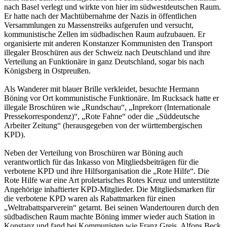
nach Basel verlegt und wirkte von hier im südwest­deutschen Raum.
Er hatte nach der Machtübernahme der Nazis in öffentlichen
Versamm­lungen zu Massen­streiks aufgerufen und versucht,
kommunistische Zellen im südbadischen Raum aufzubauen. Er
organisierte mit anderen Konstanzer Kommunisten den Transport
illegaler Broschüren aus der Schweiz nach Deutschland und ihre
Verteilung an Funktionäre in ganz Deutschland, sogar bis nach
Königsberg in Ostpreußen.
Als Wanderer mit blauer Brille verkleidet, besuchte Hermann
Böning vor Ort kommunistische Funktionäre. Im Rucksack hatte er
illegale Broschüren wie „Rundschau“, „Inprekorr (Internationale
Presse­korre­spondenz)“, „Rote Fahne“ oder die „Süddeutsche
Arbeiter Zeitung“ (herausgegeben von der würt­tem­bergischen
KPD).
Neben der Verteilung von Broschüren war Böning auch
verantwortlich für das Inkasso von Mitglieds­beiträgen für die
verbotene KPD und ihre Hilfs­organisation die „Rote Hilfe“. Die
Rote Hilfe war eine Art proletarisches Rotes Kreuz und unterstützte
Angehörige inhaftierter KPD-Mitglieder. Die Mitgliedsmarken für
die verbotene KPD waren als Rabattmarken für einen
„Weltrabattsparverein“ getarnt. Bei seinen Wandertouren durch den
südbadischen Raum machte Böning immer wieder auch Station in
Konstanz und fand bei Kommunisten wie Franz Greis, Alfons Beck