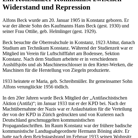
Widerstand und Repression
Alfons Beck wurde am 20. Januar 1905 in Konstanz geboren. Er
war der älteste Sohn des Kaufmanns Hans Beck (gest. 1930) und
seiner Frau Ottilie, geb. Helmlinger (gest. 1929).
Beck besuchte die Oberrealschule in Konstanz, 1923 Abitur, danach
Studium am Technikum Konstanz. Während der Studienzeit war er
Mitglied im Verein für Luft­schifffahrt am Bodensee, Sektion
Konstanz. Nach dem Studium arbeitete er in verschiedenen
Aushilfsjobs und als Maschinenschlosser in den Rieter-Werken, die
Maschinen für die Herstellung von Ziegeln produzierte.
1933 heiratete er Maria, geb. Schreibmüller. Ihr gemeinsamer Sohn
Alfons verunglückte 1956 tödlich.
In den 20er Jahren wurde Beck Mitglied der „Anti­faschistischen
Aktion (Antifa)“; im Januar 1933 trat er der KPD bei. Nach der
Machtübernahme der Nazis war er Anlaufstation für die Verteilung
der von der KPD in Zürich gedruckten und von Kurieren nach
Deutschland geschmuggelten kommunistischen
Propagandaschriften. Im Raum Konstanz war der frühere badische
kommunistische Landtags­abgeord­nete Hermann Böning aktiv. Er
hatte nach dem Reichstagsbrand im Februar 1933 seinen Wohnsitz