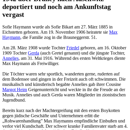
deportiert und noch am Ankunftstag
vergast
Sofie Haymann wurde als Sofie Bikart am 27. März 1885 in
Eichstetten geboren. Am 19. November 1906 heiratete sie
Max
Haymann
, die Familie zog in die Brauneggerstr. 51.
Am 28. März 1908 wurde Tochter
Friedel
geboren, am 16. Oktober
1909 Tochter
Gerda
(auch Gretel genannt) und die jüngste Tochter,
Annelies
, am 31. Mai 1916. Während des ersten Weltkrieges diente
Max Haymann als Freiwilliger.
Die Töchter waren sehr sportlich, wanderten gerne, ruderten auf
dem Bodensee und gingen in der Freizeit auch oft schwimmen. Die
musikalisch und künstlerisch begabte Annelies gab ihrer Cousine
Margot Heim
Geigenunterricht und weckte in ihr die Freude an der
Musik. Annelies und auch Gerda waren Mitglieder im zionistischen
Jugendbund.
Bereits kurz nach der Machtergreifung mit den ersten Boykotten
gegen jüdische Geschäfte und Unter­nehmen erlitt die
„Rohwarenhandlung” Max Haymanns empfindliche Einbußen und
verlor viel Kundschaft. Der schwer kranke Familienvater starb am 4.