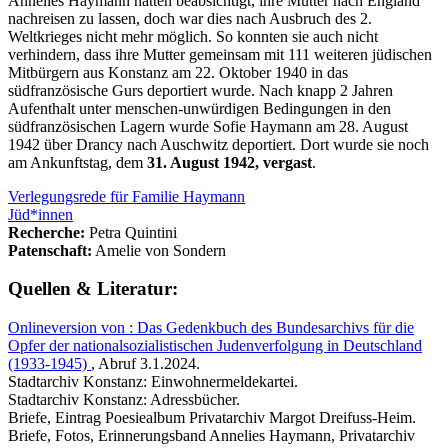
Annelies Haymann hatten beabsichtigt, ihre Mutter nach England
nachreisen zu lassen, doch war dies nach Ausbruch des 2.
Weltkrieges nicht mehr möglich. So konnten sie auch nicht
verhindern, dass ihre Mutter gemeinsam mit 111 weiteren jüdischen
Mitbürgern aus Konstanz am 22. Oktober 1940 in das
südfranzösische Gurs deportiert wurde. Nach knapp 2 Jahren
Aufenthalt unter menschen-unwürdigen Bedingungen in den
südfranzösischen Lagern wurde Sofie Haymann am 28. August
1942 über Drancy nach Auschwitz deportiert. Dort wurde sie noch
am Ankunftstag, dem
31. August 1942, vergast
.
Verlegungsrede für Familie Haymann
Jüd*innen
Recherche:
Petra Quintini
Patenschaft:
Amelie von Sondern
Quellen & Literatur:
Onlineversion von : Das Gedenkbuch des Bundesarchivs für die
Opfer der nationalsozialistischen Judenverfolgung in Deutschland
(1933-1945)
, Abruf 3.1.2024.
Stadtarchiv Konstanz: Einwohnermeldekartei.
Stadtarchiv Konstanz: Adressbücher.
Briefe, Eintrag Poesiealbum Privatarchiv Margot Dreifuss-Heim.
Briefe, Fotos, Erinnerungsband Annelies Haymann, Privatarchiv