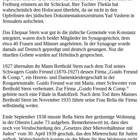
Freiburg erinnern an ihr Schicksal. Ihre Tochter Thekla hat
wahrscheinlich den Holocaust überlebt, da sie nicht in den
Opferlisten des jüdischen Dokumen­tationszentrums Yad Vashem in
Jerusalem aufscheint.
Das Ehepaar Stern war gut in die jüdische Gemeinde von Konstanz
integriert, waren doch beider Mitglieder im Syna­gogen­chor, dem
etwa 40 Frauen und Männer angehörten. In der Synagoge wurde
damals auf Deutsch gepredigt und deutsch gesungen. Nur die
rituellen Gebete wurden auf Hebräisch gesprochen.
1927 übernahm ihr Mann Berthold Stern nach dem Tod seines
Schwagers Guido Freund (1870-1927) dessen Firma „Guido Freund
& Comp.“, ein Herren- und Damenkleidergeschäft in der
Rosgartenstraße. Guido Freund war mit Maria, einer Schwester von
Berthold Stern verheiratet. Zur Firma „Guido Freund & Comp.“
gehörte noch eine Filiale in Radolfzell. Nach dem Tod ihres Mannes
Berthold Stern im November 1935 führte seine Frau Bella die Firma
selbständig weiter.
Ende September 1938 musste Bella Stern ihre geräumige Wohnung
in der Oberen Laube 73 aufgeben. Bemerkenswert ist, dass dies
noch vor Verabschiedung des „Gesetzes über Mietverhältnisse mit
Juden“ vom 30. April 1939 geschah, das den Mieterschutz für Juden
aufhob. Wahrscheinlich konnte sie die Miete für ihre Wohnung nicht