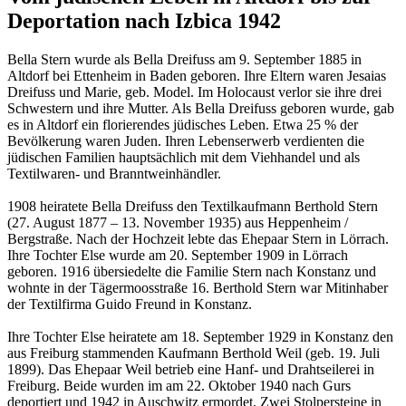
Deportation nach Izbica 1942
Bella Stern wurde als Bella Dreifuss am 9. September 1885 in
Altdorf bei Ettenheim in Baden geboren. Ihre Eltern waren Jesaias
Dreifuss und Marie, geb. Model. Im Holocaust verlor sie ihre drei
Schwestern und ihre Mutter. Als Bella Dreifuss geboren wurde, gab
es in Altdorf ein florierendes jüdisches Leben. Etwa 25 % der
Bevölkerung waren Juden. Ihren Lebenserwerb verdienten die
jüdischen Familien hauptsächlich mit dem Viehhandel und als
Textilwaren- und Branntweinhändler.
1908 heiratete Bella Dreifuss den Textilkaufmann Berthold Stern
(27. August 1877 – 13. November 1935) aus Heppenheim /
Bergstraße. Nach der Hochzeit lebte das Ehepaar Stern in Lörrach.
Ihre Tochter Else wurde am 20. September 1909 in Lörrach
geboren. 1916 übersiedelte die Familie Stern nach Konstanz und
wohnte in der Tägermoosstraße 16. Berthold Stern war Mitinhaber
der Textilfirma Guido Freund in Konstanz.
Ihre Tochter Else heiratete am 18. September 1929 in Konstanz den
aus Freiburg stammenden Kaufmann Berthold Weil (geb. 19. Juli
1899). Das Ehepaar Weil betrieb eine Hanf- und Drahtseilerei in
Freiburg. Beide wurden im am 22. Oktober 1940 nach Gurs
deportiert und 1942 in Auschwitz ermordet. Zwei Stolpersteine in