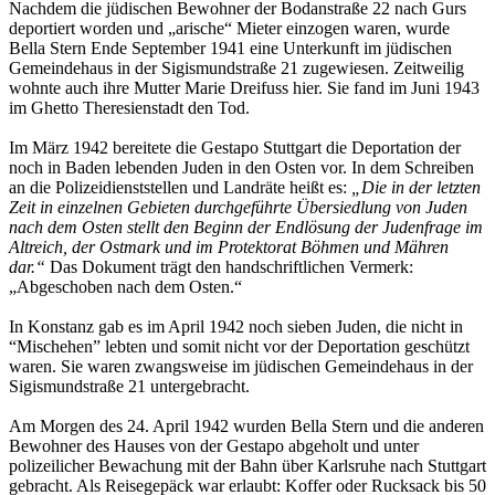
Nachdem die jüdischen Bewohner der Bodanstraße 22 nach Gurs
deportiert worden und „arische“ Mieter einzogen waren, wurde
Bella Stern Ende September 1941 eine Unterkunft im jüdischen
Gemeindehaus in der Sigismundstraße 21 zugewiesen. Zeitweilig
wohnte auch ihre Mutter Marie Dreifuss hier. Sie fand im Juni 1943
im Ghetto Theresienstadt den Tod.
Im März 1942 bereitete die Gestapo Stuttgart die Deportation der
noch in Baden lebenden Juden in den Osten vor. In dem Schreiben
an die Polizeidienststellen und Landräte heißt es:
„Die in der letzten
Zeit in einzelnen Gebieten durchgeführte Übersiedlung von Juden
nach dem Osten stellt den Beginn der Endlösung der Judenfrage im
Altreich, der Ostmark und im Protektorat Böhmen und Mähren
dar.“
Das Dokument trägt den handschriftlichen Vermerk:
„Abgeschoben nach dem Osten.“
In Konstanz gab es im April 1942 noch sieben Juden, die nicht in
“Mischehen” lebten und somit nicht vor der Deportation geschützt
waren. Sie waren zwangsweise im jüdischen Gemeindehaus in der
Sigismundstraße 21 untergebracht.
Am Morgen des 24. April 1942 wurden Bella Stern und die anderen
Bewohner des Hauses von der Gestapo abgeholt und unter
polizeilicher Bewachung mit der Bahn über Karlsruhe nach Stuttgart
gebracht. Als Reisegepäck war erlaubt: Koffer oder Rucksack bis 50