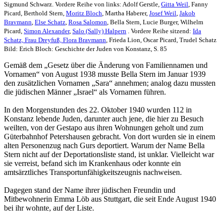
Sigmund Schwarz. Vordere Reihe von links: Adolf Gerstle,
Gitta Weil
, Fanny
Picard, Berthold Stern,
Moritz Bloch
, Martha Haberer,
Josef Weil
,
Jakob
Bravmann
,
Else Schatz
,
Rosa Salomon
, Bella Stern, Lucie Burger, Wilhelm
Picard,
Simon Alexander
,
Salo (Sally) Halpern
. Vordere Reihe sitzend:
Ida
Schatz, Frau Dreyfuß,
Flora Bravmann
, Frieda Lion, Oscar Picard, Trudel Schatz
Bild: Erich Bloch: Geschichte der Juden von Konstanz, S. 85
Gemäß dem „Gesetz über die Änderung von Familiennamen und
Vornamen“ von August 1938 musste Bella Stern im Januar 1939
den zusätzlichen Vornamen „Sara“ annehmen; analog dazu mussten
die jüdischen Männer „Israel“ als Vornamen führen.
In den Morgenstunden des 22. Oktober 1940 wurden 112 in
Konstanz lebende Juden, darunter auch jene, die hier zu Besuch
weilten, von der Gestapo aus ihren Wohnungen geholt und zum
Güterbahnhof Petershausen gebracht. Von dort wurden sie in einem
alten Personenzug nach Gurs deportiert. Warum der Name Bella
Stern nicht auf der Deportationsliste stand, ist unklar. Vielleicht war
sie verreist, befand sich im Krankenhaus oder konnte ein
amtsärztliches Transportunfähigkeitszeugnis nachweisen.
Dagegen stand der Name ihrer jüdischen Freundin und
Mitbewohnerin Emma Löb aus Stuttgart, die seit Ende August 1940
bei ihr wohnte, auf der Liste.