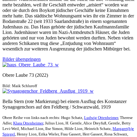
mehr bezahlen, weil ihr Geschäft entweder „arisiert“ worden war
oder sie durch den Boykott jüdischer Geschäfte keine Einnahmen
mehr hatte. Das städtische Wohnungsamt wies ihr ein Zimmer in der
Bodanstraße 22 (seit 1933 Saarlandstraße) in einem sogenannten
Judenhaus zu. Das Haus gehörte der jüdischen Kaufmannsfamilie
Lion. Judenhäuser waren im Nazi-Amtsdeutsch Häuser, die Juden
gehörten und nur von Juden bewohnt werden durften. Neben vielen
anderen Schikanen trug diese „Entjudung von Wohnraum“
wesentlich zur weiteren Ausgrenzung der jüdischen Mitbürger bei.
Bilder überspringen
Obere Laube 73 (2022)
Bild: Maik Schluroff
Bella Stern (rote Markierung) bei einem Ausflug des Konstanzer
Synagogenchors auf den Feldberg / Schwarzwald, 1919
Obere Reihe von links nach rechts: Hugo Schatz,
Ludwig Ottenheimer
, Therese
Adler,
Klara Ottenheimer
, Julius Lion, H. Gerstle, Alice Dreyfuß, Gerstle, Betty
Levi-Weil, Michael Lion, Ilse Simon, Hilde Lion, Heinrich Schatz,
Margaret(h)e
Spiegel
, Henny Lion, Erika Wieler, Frau Gassert, Herr Gassert, Rosa Schwarz,