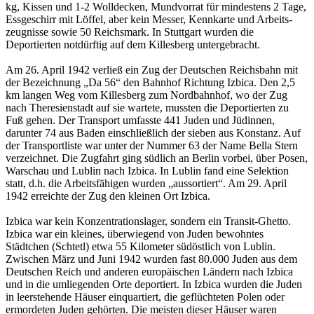
kg, Kissen und 1-2 Wolldecken, Mundvorrat für mindestens 2 Tage,
Essgeschirr mit Löffel, aber kein Messer, Kennkarte und Arbeits­
zeugnisse sowie 50 Reichsmark. In Stuttgart wurden die
Deportierten notdürftig auf dem Killesberg untergebracht.
Am 26. April 1942 verließ ein Zug der Deutschen Reichsbahn mit
der Bezeichnung „Da 56“ den Bahnhof Richtung Izbica. Den 2,5
km langen Weg vom Killesberg zum Nordbahnhof, wo der Zug
nach Theresienstadt auf sie wartete, mussten die Deportierten zu
Fuß gehen. Der Transport umfasste 441 Juden und Jüdinnen,
darunter 74 aus Baden einschließlich der sieben aus Konstanz. Auf
der Transportliste war unter der Nummer 63 der Name Bella Stern
verzeichnet. Die Zugfahrt ging südlich an Berlin vorbei, über Posen,
Warschau und Lublin nach Izbica. In Lublin fand eine Selektion
statt, d.h. die Arbeitsfähigen wurden „aussortiert“. Am 29. April
1942 erreichte der Zug den kleinen Ort Izbica.
Izbica war kein Konzentrationslager, sondern ein Transit-Ghetto.
Izbica war ein kleines, überwiegend von Juden bewohntes
Städtchen (Schtetl) etwa 55 Kilometer südöstlich von Lublin.
Zwischen März und Juni 1942 wurden fast 80.000 Juden aus dem
Deutschen Reich und anderen europäischen Ländern nach Izbica
und in die umliegenden Orte deportiert. In Izbica wurden die Juden
in leerstehende Häuser einquartiert, die geflüchteten Polen oder
ermordeten Juden gehörten. Die meisten dieser Häuser waren