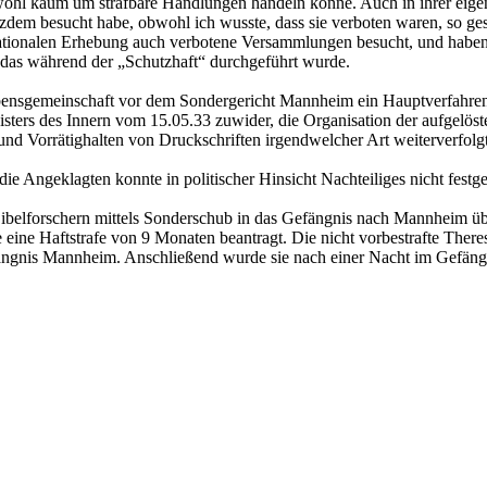
n wohl kaum um strafbare Handlungen handeln könne. Auch in ihrer eig
tzdem besucht habe, obwohl ich wusste, dass sie verboten waren, so g
 nationalen Erhebung auch verbotene Versammlungen besucht, und haben
, das während der „Schutzhaft“ durchgeführt wurde.
ensgemeinschaft vor dem Sondergericht Mannheim ein Hauptverfahren b
nisters des Innern vom 15.05.33 zuwider, die Organisation der aufgelöst
und Vorrätighalten von Druckschriften irgendwelcher Art weiterverfo
die Angeklagten konnte in politischer Hinsicht Nachteiliges nicht fest
belforschern mittels Sonderschub in das Gefängnis nach Mannheim ü
e eine Haftstrafe von 9 Monaten beantragt. Die nicht vorbestrafte Ther
ängnis Mannheim. Anschließend wurde sie nach einer Nacht im Gefängn