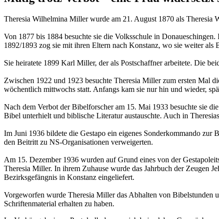
Theresia Wilhelmina Miller wurde am 21. August 1870 als Theresia Wi
Von 1877 bis 1884 besuchte sie die Volksschule in Donaueschingen. Im
1892/1893 zog sie mit ihren Eltern nach Konstanz, wo sie weiter als B
Sie heiratete 1899 Karl Miller, der als Postschaffner arbeitete. Die b
Zwischen 1922 und 1923 besuchte Theresia Miller zum ersten Mal d
wöchentlich mittwochs statt. Anfangs kam sie nur hin und wieder, sp
Nach dem Verbot der Bibelforscher am 15. Mai 1933 besuchte sie die 
Bibel unterhielt und biblische Literatur austauschte. Auch in Theresi
Im Juni 1936 bildete die Gestapo ein eigenes Sonderkommando zur Bek
den Beitritt zu NS-Organisationen verweigerten.
Am 15. Dezember 1936 wurden auf Grund eines von der Gestapoleits
Theresia Miller. In ihrem Zuhause wurde das Jahrbuch der Zeugen J
Bezirksgefängnis in Konstanz eingeliefert.
Vorgeworfen wurde Theresia Miller das Abhalten von Bibelstunden u
Schriftenmaterial erhalten zu haben.