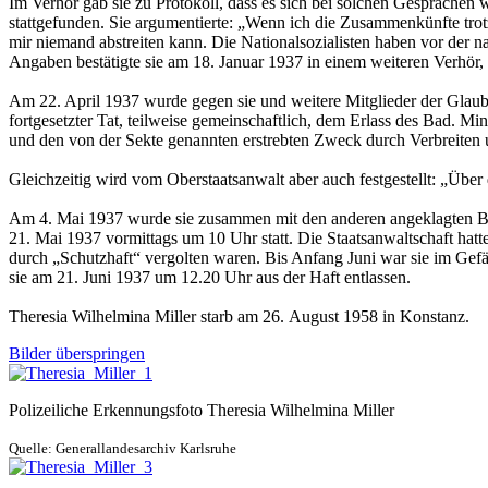
Im Verhör gab sie zu Protokoll, dass es sich bei solchen Gespräche
stattgefunden. Sie argumentierte: „Wenn ich die Zusammenkünfte tro
mir niemand abstreiten kann. Die Nationalsozialisten haben vor der
Angaben bestätigte sie am 18. Januar 1937 in einem weiteren Verhör
Am 22. April 1937 wurde gegen sie und weitere Mitglieder der Glaub
fortgesetzter Tat, teilweise gemeinschaftlich, dem Erlass des Bad. Mi
und den von der Sekte genannten erstrebten Zweck durch Verbreiten 
Gleichzeitig wird vom Oberstaatsanwalt aber auch festgestellt: „Über 
Am 4. Mai 1937 wurde sie zusammen mit den anderen angeklagten Bi
21. Mai 1937 vormittags um 10 Uhr statt. Die Staatsanwaltschaft hatt
durch „Schutzhaft“ vergolten waren. Bis Anfang Juni war sie im Gef
sie am 21. Juni 1937 um 12.20 Uhr aus der Haft entlassen.
Theresia Wilhelmina Miller starb am 26. August 1958 in Konstanz.
Bilder überspringen
Polizeiliche Erkennungsfoto Theresia Wilhelmina Miller
Quelle: Generallandesarchiv Karlsruhe