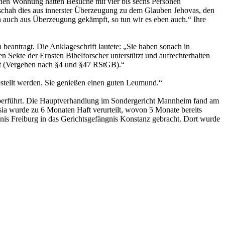
enen Wohnung hätten Besuche mit vier bis sechs Personen
eschah dies aus innerster Überzeugung zu dem Glauben Jehovas, den
 auch aus Überzeugung gekämpft, so tun wir es eben auch.“ Ihre
eantragt. Die Anklageschrift lautete: „Sie haben sonach in
en Sekte der Ernsten Bibelforscher unterstützt und aufrechterhalten
lgt (Vergehen nach §4 und §47 RStGB).“
gestellt werden. Sie genießen einen guten Leumund.“
berführt. Die Hauptverhandlung im Sondergericht Mannheim fand am
esia wurde zu 6 Monaten Haft verurteilt, wovon 5 Monate bereits
is Freiburg in das Gerichtsgefängnis Konstanz gebracht. Dort wurde