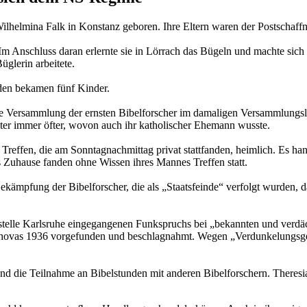
lhelmina Falk in Konstanz geboren. Ihre Eltern waren der Postschaffn
 Anschluss daran erlernte sie in Lörrach das Bügeln und machte sich n
üglerin arbeitete.
eiden bekamen fünf Kinder.
ie Versammlung der ernsten Bibelforscher im damaligen Versammlungs
äter immer öfter, wovon auch ihr katholischer Ehemann wusste.
Treffen, die am Sonntagnachmittag privat stattfanden, heimlich. Es han
as Zuhause fanden ohne Wissen ihres Mannes Treffen statt.
ämpfung der Bibelforscher, die als „Staatsfeinde“ verfolgt wurden, d
telle Karlsruhe eingegangenen Funkspruchs bei „bekannten und verd
ehovas 1936 vorgefunden und beschlagnahmt. Wegen „Verdunkelungsgef
nd die Teilnahme an Bibelstunden mit anderen Bibelforschern. Theres