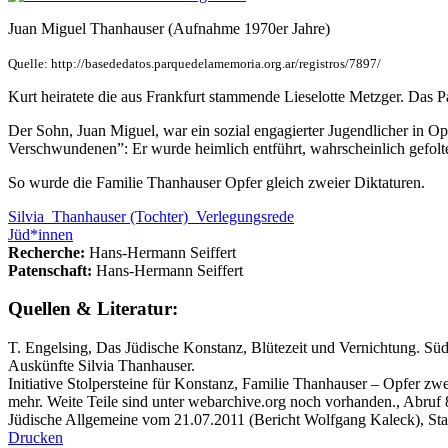
Juan Miguel Thanhauser (Aufnahme 1970er Jahre)
Quelle: http://basededatos.parquedelamemoria.org.ar/registros/7897/
Kurt heiratete die aus Frankfurt stammende Lieselotte Metzger. Das P
Der Sohn, Juan Miguel, war ein sozial engagierter Jugendlicher in Opp
Verschwundenen”: Er wurde heimlich entführt, wahrscheinlich gefolt
So wurde die Familie Thanhauser Opfer gleich zweier Diktaturen.
Silvia_Thanhauser (Tochter)_Verlegungsrede
Jüd*innen
Recherche:
Hans-Hermann Seiffert
Patenschaft:
Hans-Hermann Seiffert
Quellen & Literatur:
T. Engelsing, Das Jüdische Konstanz, Blütezeit und Vernichtung. Sü
Auskünfte Silvia Thanhauser.
Initiative Stolpersteine für Konstanz, Familie Thanhauser – Opfer zwe
mehr. Weite Teile sind unter webarchive.org noch vorhanden., Abruf 
Jüdische Allgemeine vom 21.07.2011 (Bericht Wolfgang Kaleck), St
Drucken