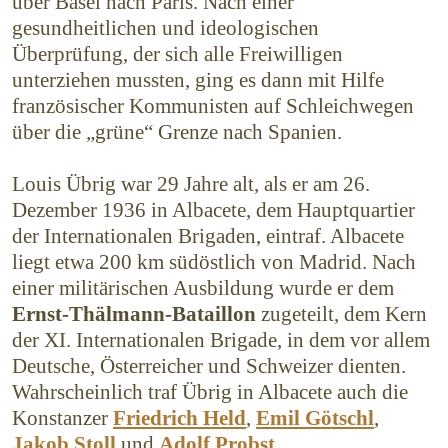
über Basel nach Paris. Nach einer
gesundheitlichen und ideologischen
Überprüfung, der sich alle Freiwilligen
unterziehen mussten, ging es dann mit Hilfe
französischer Kommunisten auf Schleichwegen
über die „grüne“ Grenze nach Spanien.
Louis Übrig war 29 Jahre alt, als er am 26.
Dezember 1936 in Albacete, dem Hauptquartier
der Inter­nationalen Brigaden, eintraf. Albacete
liegt etwa 200 km südöstlich von Madrid. Nach
einer militärischen Ausbildung wurde er dem
Ernst-Thälmann-Bataillon
zugeteilt, dem Kern
der XI. Internationalen Brigade, in dem vor allem
Deutsche, Österreicher und Schweizer dienten.
Wahrscheinlich traf Übrig in Albacete auch die
Konstanzer
Friedrich Held
,
Emil Götschl
,
Jakob Stoll
und
Adolf Probst
.