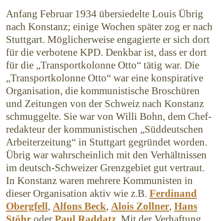
Anfang Februar 1934 übersiedelte Louis Übrig
nach Konstanz; einige Wochen später zog er nach
Stuttgart. Möglicherweise engagierte er sich dort
für die verbotene KPD. Denkbar ist, dass er dort
für die „Transportkolonne Otto“ tätig war. Die
„Trans­portkolonne Otto“ war eine konspirative
Organisation, die kommunistische Broschüren
und Zeitungen von der Schweiz nach Konstanz
schmuggelte. Sie war von Willi Bohn, dem Chef­
redakteur der kommunistischen „Süddeutschen
Arbeiterzeitung“ in Stuttgart gegründet worden.
Übrig war wahrscheinlich mit den Verhält­nissen
im deutsch-Schweizer Grenzgebiet gut vertraut.
In Konstanz waren mehrere Kommunisten in
dieser Organisation aktiv wie z.B.
Ferdinand
Obergfell
,
Alfons Beck
,
Alois Zollner
,
Hans
Stöhr
oder
Paul Raddatz
. Mit der Verhaftung