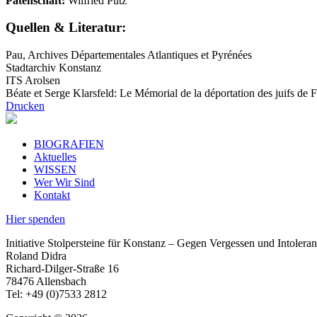
Patenschaft:
Wilfried Pütz
Quellen & Literatur:
Pau, Archives Départementales Atlantiques et Pyrénées
Stadtarchiv Konstanz
ITS Arolsen
Béate et Serge Klarsfeld: Le Mémorial de la déportation des juifs de 
Drucken
BIOGRAFIEN
Aktuelles
WISSEN
Wer Wir Sind
Kontakt
Hier spenden
Initiative Stolpersteine für Konstanz – Gegen Vergessen und Intoleran
Roland Didra
Richard-Dilger-Straße 16
78476 Allensbach
Tel: +49 (0)7533 2812