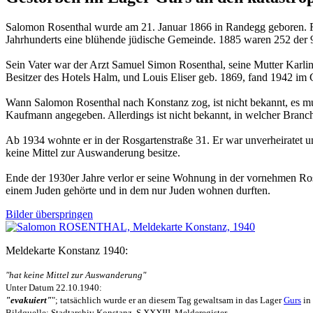
Salomon Rosenthal wurde am 21. Januar 1866 in Randegg geboren. Ra
Jahrhunderts eine blühende jüdische Gemeinde. 1885 waren 252 der 
Sein Vater war der Arzt Samuel Simon Rosenthal, seine Mutter Karli
Besitzer des Hotels Halm, und Louis Eliser geb. 1869, fand 1942 im 
Wann Salomon Rosenthal nach Konstanz zog, ist nicht bekannt, es mu
Kaufmann angegeben. Allerdings ist nicht bekannt, in welcher Branch
Ab 1934 wohnte er in der Rosgartenstraße 31. Er war unverheiratet u
keine Mittel zur Auswanderung besitze.
Ende der 1930er Jahre verlor er seine Wohnung in der vornehmen Ros
einem Juden gehörte und in dem nur Juden wohnen durften.
Bilder überspringen
Meldekarte Konstanz 1940:
"hat keine Mittel zur Auswanderung"
Unter Datum 22.10.1940:
"evakuiert"
"; tatsächlich wurde er an diesem Tag gewaltsam in das Lager
Gurs
in
Bildquelle: Stadtarchiv Konstanz, S XXXIII, Melderegister