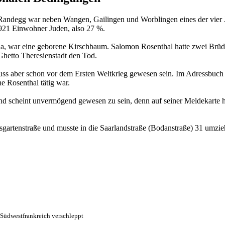
ndegg war neben Wangen, Gailingen und Worblingen eines der vier Ju
921 Einwohner Juden, also 27 %.
na, war eine geborene Kirschbaum. Salomon Rosenthal hatte zwei Brüde
Ghetto Theresienstadt den Tod.
ss aber schon vor dem Ersten Weltkrieg gewesen sein. Im Adressbuch v
e Rosenthal tätig war.
nd scheint unvermögend gewesen zu sein, denn auf seiner Meldekarte h
gartenstraße und musste in die Saarlandstraße (Bodanstraße) 31 umzie
 Südwestfrankreich verschleppt