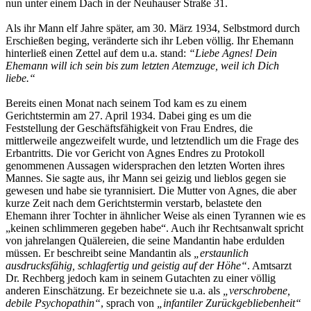
nun unter einem Dach in der Neuhauser Straße 31.
Als ihr Mann elf Jahre später, am 30. März 1934, Selbstmord durch
Erschießen beging, veränderte sich ihr Leben völlig. Ihr Ehemann
hinterließ einen Zettel auf dem u.a. stand:
“Liebe Agnes! Dein
Ehemann will ich sein bis zum letzten Atemzuge, weil ich Dich
liebe.“
Bereits einen Monat nach seinem Tod kam es zu einem
Gerichtstermin am 27. April 1934. Dabei ging es um die
Feststellung der Geschäftsfähigkeit von Frau Endres, die
mittlerweile angezweifelt wurde, und letztendlich um die Frage des
Erbantritts. Die vor Gericht von Agnes Endres zu Protokoll
genommenen Aussagen widersprachen den letzten Worten ihres
Mannes. Sie sagte aus, ihr Mann sei geizig und lieblos gegen sie
gewesen und habe sie tyrannisiert. Die Mutter von Agnes, die aber
kurze Zeit nach dem Gerichtstermin verstarb, belastete den
Ehemann ihrer Tochter in ähnlicher Weise als einen Tyrannen wie es
„keinen schlimmeren gegeben habe“. Auch ihr Rechtsanwalt spricht
von jahrelangen Quälereien, die seine Mandantin habe erdulden
müssen. Er beschreibt seine Mandantin als
„erstaunlich
ausdrucksfähig, schlagfertig und geistig auf der Höhe“
. Amtsarzt
Dr. Rechberg jedoch kam in seinem Gutachten zu einer völlig
anderen Einschätzung. Er bezeichnete sie u.a. als
„verschrobene,
debile Psychopathin“
, sprach von
„infantiler Zurück­gebliebenheit“