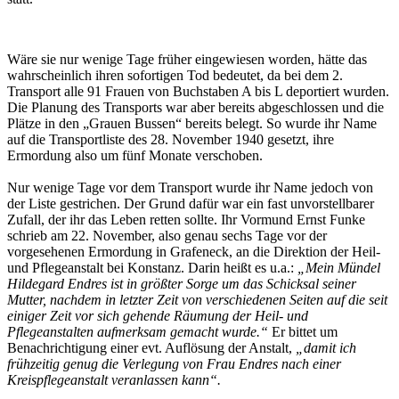
Wäre sie nur wenige Tage früher eingewiesen worden, hätte das
wahrscheinlich ihren sofortigen Tod bedeutet, da bei dem 2.
Transport alle 91 Frauen von Buchstaben A bis L deportiert wurden.
Die Planung des Transports war aber bereits abgeschlossen und die
Plätze in den „Grauen Bussen“ bereits belegt. So wurde ihr Name
auf die Transportliste des 28. November 1940 gesetzt, ihre
Ermordung also um fünf Monate verschoben.
Nur wenige Tage vor dem Transport wurde ihr Name jedoch von
der Liste gestrichen. Der Grund dafür war ein fast unvorstellbarer
Zufall, der ihr das Leben retten sollte. Ihr Vormund Ernst Funke
schrieb am 22. November, also genau sechs Tage vor der
vorgesehenen Ermordung in Grafeneck, an die Direktion der Heil-
und Pflegeanstalt bei Konstanz. Darin heißt es u.a.:
„Mein Mündel
Hildegard Endres ist in größter Sorge um das Schicksal seiner
Mutter, nachdem in letzter Zeit von verschiedenen Seiten auf die seit
einiger Zeit vor sich gehende Räumung der Heil- und
Pflegeanstalten aufmerksam gemacht wurde.“
Er bittet um
Benachrichtigung einer evt. Auflösung der Anstalt,
„damit ich
frühzeitig genug die Verlegung von Frau Endres nach einer
Kreispflegeanstalt veranlassen kann“.