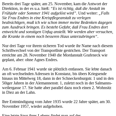
Bereits drei Tage später, am 25. November, kam die Antwort der
Direktion, in der es u.a. hieß:
“Es ist richtig, daß die Anstalt im
Frühjahr oder Sommer 1941 aufgelöst wird”
. Und weiter:
„Falls
Sie Frau Endres in eine Kreispflegeanstalt zu verlegen
beabsichtigen, muß ich wie schon immer meine Bedenken dagegen
zum Ausdruck bringen. Es besteht Gefahr, daß Frau Endres dort
entweicht und sonstigen Unfug anstellt. Wir werden aber versuchen,
die Kranke in einem noch besseren Haus unterzubringen“
.
Nur drei Tage vor ihrem sicheren Tod wurde ihr Name nach diesem
Schriftwechsel von der Transportliste gestrichen. Der Transport
erreichte am 28. November 1940 die Mordanstalt Grafeneck wie
geplant, aber: ohne Agnes Endres.
Am 6. Februar 1941 wurde sie plötzlich entlassen. Sie lebte danach
an oft wechselnden Adressen in Konstanz, bis übers Kriegsende
hinaus im Mittelweg 18, dann in der Schneckenburgstr. 1 und in den
50iger Jahren in der Alemannenstr. 1, zuletzt noch in der Salmanns­
weilergasse 17. Sie hatte aber parallel dazu noch einen 2. Wohnsitz
in Diez an der Lahn.
Ihre Entmündigung vom Jahre 1935 wurde 22 Jahre später, am 30.
November 1957, wieder aufgehoben.
Eine letzte Spur ihres Lebens findet man auf der