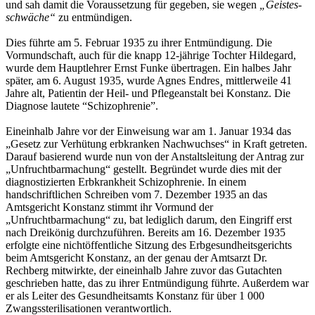
und sah damit die Voraussetzung für gegeben, sie wegen
„Geistes­
schwäche“
zu entmündigen.
Dies führte am 5. Februar 1935 zu ihrer Entmündigung. Die
Vormundschaft, auch für die knapp 12-jährige Tochter Hildegard,
wurde dem Hauptlehrer Ernst Funke übertragen. Ein halbes Jahr
später, am 6. August 1935, wurde Agnes Endres¸ mittlerweile 41
Jahre alt, Patientin der Heil- und Pflegeanstalt bei Konstanz. Die
Diagnose lautete “Schizophrenie”.
Eineinhalb Jahre vor der Einweisung war am 1. Januar 1934 das
„Gesetz zur Verhütung erbkranken Nach­wuchses“ in Kraft getreten.
Darauf basierend wurde nun von der Anstaltsleitung der Antrag zur
„Unfruchtbarmachung“ gestellt. Begründet wurde dies mit der
diagnos­tizierten Erbkrankheit Schizophrenie. In einem
handschriftlichen Schreiben vom 7. Dezember 1935 an das
Amtsgericht Konstanz stimmt ihr Vormund der
„Unfruchtbarmachung“ zu, bat lediglich darum, den Eingriff erst
nach Dreikönig durchzuführen. Bereits am 16. Dezember 1935
erfolgte eine nichtöffentliche Sitzung des Erb­gesund­heitsgerichts
beim Amtsgericht Konstanz, an der genau der Amtsarzt Dr.
Rechberg mitwirkte, der eineinhalb Jahre zuvor das Gutachten
geschrieben hatte, das zu ihrer Entmündigung führte. Außerdem war
er als Leiter des Gesundheitsamts Konstanz für über 1 000
Zwangssterilisationen verantwortlich.