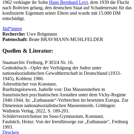
1962 verklagte ihr Sohn
Hans Bernhard Levi
, dem 1939 die Flucht
nach Bolivien gelang, den deutschen Staat auf Schadenersatz für das
konfiszierte Eigentum seiner Eltern und wurde mit 15.000 DM
entschädigt.
Jüd*innen
Recherche:
Uwe Brügmann
Patenschaft:
Beate BRAVMANN-MUHLFELDER
Quellen & Literatur:
Staatsarchiv Freiburg, P 303/4 Nr. 16.
Gedenkbuch - Opfer der Verfolgung der Juden unter
nationalsozialistischen Gewaltherrschaft in Deutschland (1933-
1945), Koblenz 1986.
Adressbücher von Konstanz.
Bueltzingsloewen, Isabelle von: Das Massensterben in
französischen psychiatrischen Anstalten unter dem Vichy-Regime
1940-1944. In: „Euthanasie“-Verbrechen im besetzten Europa. Zur
Dimension nationalsozialistischen Massenmords. Göttingen:
Wallstein Verlag, 2022, S. 189-201.
Schülerverzeichnisse im Suso-Gymnasium, Konstanz.
Faulstich, Heinz: Von der Irrenfürsorge zur „Euthanasie", Freiburg
1993.
Drucken