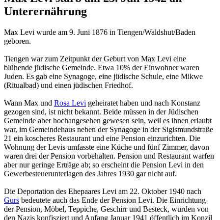
Unterernährung
Max Levi wurde am 9. Juni 1876 in Tiengen/Waldshut/Baden
geboren.
Tiengen war zum Zeitpunkt der Geburt von Max Levi eine
blühende jüdische Gemeinde. Etwa 10% der Einwohner waren
Juden. Es gab eine Synagoge, eine jüdische Schule, eine Mikwe
(Ritualbad) und einen jüdischen Friedhof.
Wann Max und
Rosa Levi
geheiratet haben und nach Konstanz
gezogen sind, ist nicht bekannt. Beide müssen in der Jüdischen
Gemeinde aber hochangesehen gewesen sein, weil es ihnen erlaubt
war, im Gemeindehaus neben der Synagoge in der Sigismundstraße
21 ein koscheres Restaurant und eine Pension einzurichten. Die
Wohnung der Levis umfasste eine Küche und fünf Zimmer, davon
waren drei der Pension vorbehalten. Pension und Restaurant warfen
aber nur geringe Erträge ab; so erscheint die Pension Levi in den
Gewerbesteuerunterlagen des Jahres 1930 gar nicht auf.
Die Deportation des Ehepaares Levi am 22. Oktober 1940 nach
Gurs
bedeutete auch das Ende der Pension Levi. Die Einrichtung
der Pension, Möbel, Teppiche, Geschirr und Besteck, wurden von
den Nazis konfisziert und Anfang Januar 1941 öffentlich im Konzil