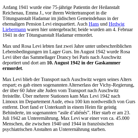
Anfang 1941 wurde eine 75-jährige Patientin der Heilanstalt
Reichenau, Emma J., vor ihrem Weitertransport in die
Tötungsanstalt Hadamar im jüdischen Gemeindehaus in der
ehemaligen Pension Levi einquartiert. Auch
Hans
und
Hedwig
Liebermann
waren hier untergebracht; beide wurden am 4. Februar
1941 in der Tötungsanstalt Hadamar ermordet.
Max und Rosa Levi lebten fast zwei Jahre unter unbeschreiblichen
Lebensbedingungen im Lager Gurs. Im August 1942 wurde Rosa
Levi über das Sammellager Drancy bei Paris nach Auschwitz
deportiert und dort am
10. August 1942 in der Gaskammer
ermordet
.
Max Levi blieb der Transport nach Auschwitz wegen seines Alters
erspart; es gab einen sogenannten Alterserlass der Vichy-Regierung,
der über 60 Jahre alte Juden vom Transport nach Auschwitz
freistellte. Über mehrere Stationen kam Max Levi 1942 nach
Limoux im Departement Aude, etwa 100 km nordwestlich von Gurs
entfernt. Dort fand er Unterkunft in einem Heim für geistig
Behinderte, im sogenannten “asile d’aliénés”. Hier starb er am 23.
Juli 1942 an Unterernährung. Max Levi war einer von ca. 45.000
Menschen, die zwischen 1940 und 1944 in französischen
psychiatrischen Anstalten an Unterernährung starben.