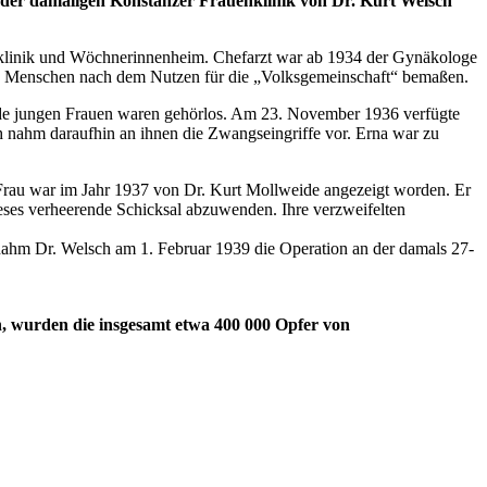
n der damaligen Konstanzer Frauenklinik von Dr. Kurt Welsch
uenklinik und Wöchnerinnenheim. Chefarzt war ab 1934 der Gynäkologe
den Menschen nach dem Nutzen für die „Volksgemeinschaft“ bemaßen.
eide jungen Frauen waren gehörlos. Am 23. November 1936 verfügte
 nahm daraufhin an ihnen die Zwangseingriffe vor. Erna war zu
Frau war im Jahr 1937 von Dr. Kurt Mollweide angezeigt worden. Er
ieses verheerende Schicksal abzuwenden. Ihre verzweifelten
rt nahm Dr. Welsch am 1. Februar 1939 die Operation an der damals 27-
en, wurden die insgesamt etwa 400 000 Opfer von