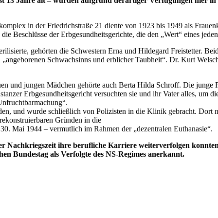
t 13 Jahre alt – wurden aufgrund derartiger Verfügungen hier i
ekomplex in der Friedrichstraße 21 diente von 1923 bis 1949 als Fra
 die Beschlüsse der Erbgesundheitsgerichte, die den „Wert“ eines je
ilisierte, gehörten die Schwestern Erna und Hildegard Freistetter. B
n „angeborenen Schwachsinns und erblicher Taubheit“. Dr. Kurt Welsch
auen und jungen Mädchen gehörte auch Berta Hilda Schroff. Die junge 
tanzer Erbgesundheitsgericht versuchten sie und ihr Vater alles, um d
 „Unfruchtbarmachung“.
inden, und wurde schließlich von Polizisten in die Klinik gebracht. Do
 rekonstruierbaren Gründen in die
 30. Mai 1944 – vermutlich im Rahmen der „dezentralen Euthanasie“.
er Nachkriegszeit ihre berufliche Karriere weiterverfolgen konnt
chen Bundestag als Verfolgte des NS-Regimes anerkannt.