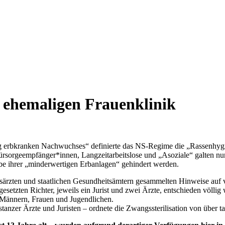
 ehemaligen Frauenklinik
 erbkranken Nachwuchses“ definierte das NS-Regime die „Rassenhygiene
ürsorgeempfänger*innen, Langzeitarbeitslose und „Asoziale“ galten nun
abe ihrer „minderwertigen Erbanlagen“ gehindert werden.
rzten und staatlichen Gesundheitsämtern gesammelten Hinweise auf ve
gesetzten Richter, jeweils ein Jurist und zwei Ärzte, entschieden völli
n Männern, Frauen und Jugendlichen.
anzer Ärzte und Juristen – ordnete die Zwangssterilisation von über 