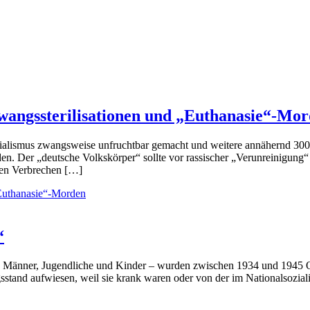
wangssterilisationen und „Euthanasie“-Mo
lismus zwangsweise unfruchtbar gemacht und weitere annähernd 300.
en. Der „deutsche Volkskörper“ sollte vor rassischer „Verunreinigung
sen Verbrechen […]
„Euthanasie“-Morden
“
d Männer, Jugendliche und Kinder – wurden zwischen 1934 und 1945 O
ngsstand aufwiesen, weil sie krank waren oder von der im Nationalsozi