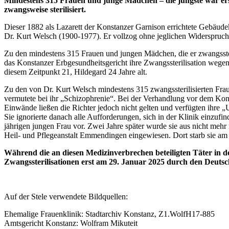
Mindestens 315 Frauen und junge Mädchen – die jüngste war ers
zwangsweise sterilisiert.
Dieser 1882 als Lazarett der Konstanzer Garnison errichtete Gebäud
Dr. Kurt Welsch (1900-1977). Er vollzog ohne jeglichen Widerspruch
Zu den mindestens 315 Frauen und jungen Mädchen, die er zwangsster
das Konstanzer Erbgesundheitsgericht ihre Zwangssterilisation wege
diesem Zeitpunkt 21, Hildegard 24 Jahre alt.
Zu den von Dr. Kurt Welsch mindestens 315 zwangssterilisierten Fr
vermutete bei ihr „Schizophrenie“. Bei der Verhandlung vor dem Kons
Einwände ließen die Richter jedoch nicht gelten und verfügten ihre
Sie ignorierte danach alle Aufforderungen, sich in der Klinik einzuf
jährigen jungen Frau vor. Zwei Jahre später wurde sie aus nicht mehr
Heil- und Pflegeanstalt Emmendingen eingewiesen. Dort starb sie am
Während die an diesen Medizinverbrechen beteiligten Täter in d
Zwangssterilisationen erst am 29. Januar 2025 durch den Deuts
Auf der Stele verwendete Bildquellen:
Ehemalige Frauenklinik: Stadtarchiv Konstanz, Z1.WolfH17-885
Amtsgericht Konstanz: Wolfram Mikuteit