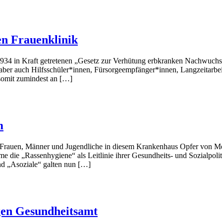
en Frauenklinik
1934 in Kraft getretenen „Gesetz zur Verhütung erbkranken Nachwuchses
 aber auch Hilfsschüler*innen, Fürsorgeempfänger*innen, Langzeitarbeit
 somit zumindest an […]
m
n Frauen, Männer und Jugendliche in diesem Krankenhaus Opfer von Me
ie „Rassenhygiene“ als Leitlinie ihrer Gesundheits- und Sozialpoliti
nd „Asoziale“ galten nun […]
gen Gesundheitsamt