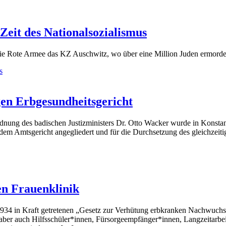
Zeit des Nationalsozialismus
 die Rote Armee das KZ Auschwitz, wo über eine Million Juden ermord
s
en Erbgesundheitsgericht
nung des badischen Justizministers Dr. Otto Wacker wurde in Konstan
em Amtsgericht angegliedert und für die Durchsetzung des gleichzeiti
en Frauenklinik
1934 in Kraft getretenen „Gesetz zur Verhütung erbkranken Nachwuchses
 aber auch Hilfsschüler*innen, Fürsorgeempfänger*innen, Langzeitarbeit