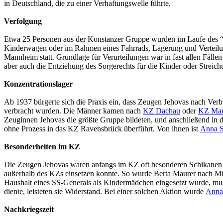
in Deutschland, die zu einer Verhaftungswelle führte.
Verfolgung
Etwa 25 Personen aus der Konstanzer Gruppe wurden im Laufe des “D
Kinderwagen oder im Rahmen eines Fahrrads, Lagerung und Verteilun
Mannheim statt. Grundlage für Verurteilungen war in fast allen Fäl
aber auch die Entziehung des Sorgerechts für die Kinder oder Streic
Konzentrationslager
Ab 1937 bürgerte sich die Praxis ein, dass Zeugen Jehovas nach Ve
verbracht wurden. Die Männer kamen nach
KZ Dachau
oder
KZ Mau
Zeuginnen Jehovas die größte Gruppe bildeten, und anschließend in 
ohne Prozess in das KZ Ravensbrück überführt. Von ihnen ist
Anna 
Besonderheiten im KZ
Die Zeugen Jehovas waren anfangs im KZ oft besonderen Schikanen a
außerhalb des KZs einsetzen konnte. So wurde Berta Maurer nach M
Haushalt eines SS-Generals als Kindermädchen eingesetzt wurde, mu
diente, leisteten sie Widerstand. Bei einer solchen Aktion wurde
Anna
Nachkriegszeit