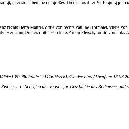
igt, aber sie haben nie ein großes Thema aus ihrer Verfolgung gemacht
 rechts Berta Maurer, dritte von rechts Pauline Hofmaier, vierte von r
nks Hermann Dreher, dritter von links Anton Fleisch, fünfte von links 
4/did=13539902/nid=12117604/xck1q7/index.html (Abruf am 18.06.201
 Reiches«. In Schriften des Vereins für Geschichte des Bodensees und 