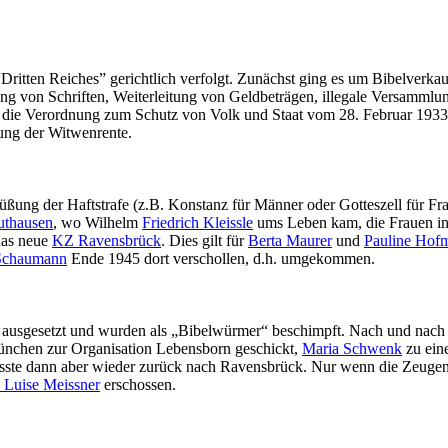
ritten Reiches” gerichtlich verfolgt. Zunächst ging es um Bibelverka
g von Schriften, Weiterleitung von Geldbeträgen, illegale Versammlu
len die Verordnung zum Schutz von Volk und Staat vom 28. Februar 193
hung der Witwenrente.
rbüßung der Haftstrafe (z.B. Konstanz für Männer oder Gotteszell fü
thausen
, wo Wilhelm
Friedrich Kleissle
ums Leben kam, die Frauen in
das neue
KZ Ravensbrück
. Dies gilt für
Berta Maurer
und
Pauline Hofm
Schaumann
Ende 1945 dort verschollen, d.h. umgekommen.
usgesetzt und wurden als „Bibelwürmer“ beschimpft. Nach und nach wu
ünchen zur Organisation Lebensborn geschickt,
Maria Schwenk
zu eine
sste dann aber wieder zurück nach Ravensbrück. Nur wenn die Zeugen 
 Luise Meissner
erschossen.