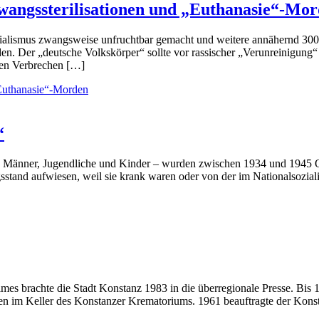
wangssterilisationen und „Euthanasie“-Mo
lismus zwangsweise unfruchtbar gemacht und weitere annähernd 300.
en. Der „deutsche Volkskörper“ sollte vor rassischer „Verunreinigung
sen Verbrechen […]
„Euthanasie“-Morden
“
d Männer, Jugendliche und Kinder – wurden zwischen 1934 und 1945 O
ngsstand aufwiesen, weil sie krank waren oder von der im Nationalsozi
mes brachte die Stadt Konstanz 1983 in die überregionale Presse. Bi
ben im Keller des Konstanzer Krematoriums. 1961 beauftragte der Kons