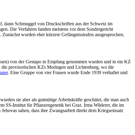
uf, dann Schmuggel von Druckschriften aus der Schweiz im
ngen. Die Verfahren fanden meistens vor dem Sondergericht
3. Zunächst wurden eher kürzere Gefängnisstrafen ausgesprochen,
r Frauen) von der Gestapo in Empfang genommen wurden und in ein KZ
 die provisorischen KZs Moringen und Lichtenburg, wo die
aier
. Eine Gruppe von vier Frauen wurde Ende 1939 verhaftet und
rden sie aber als gutmütige Arbeitskräfte geschätzt, die man auch
m SS-Institut für Pflanzengenetik bei Graz. Irma Wilderer, die im
Jehovas sahen, dass ihre Zwangsarbeit direkt dem Kriegseinsatz